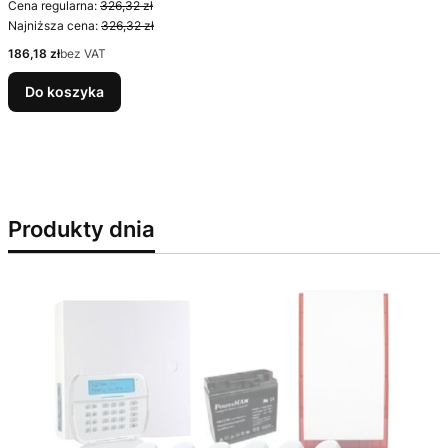
Cena regularna:
326,32 zł
Najniższa cena:
326,32 zł
Cena
186,18 zł
bez VAT
Do koszyka
Produkty dnia