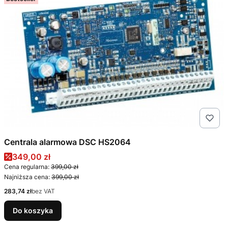
Centrala alarmowa DSC HS2064
Cena promocyjna
349,00 zł
Cena regularna:
399,00 zł
Najniższa cena:
399,00 zł
Cena
283,74 zł
bez VAT
Do koszyka