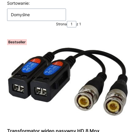
Lista produktów
Sortowanie:
Domyślne
Strona
z 1
Bestseller
Transformator wideo pasywny HD 8 Mpx