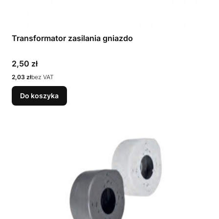
Transformator zasilania gniazdo
Cena
2,50 zł
Cena
2,03 zł
bez VAT
Do koszyka