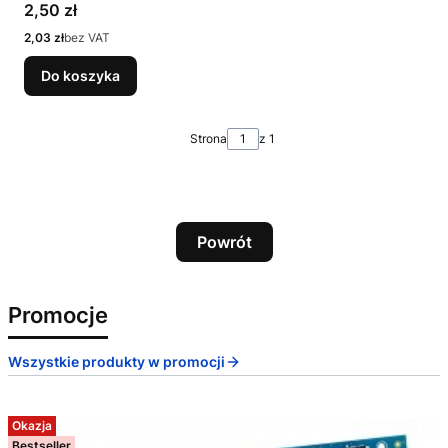
Cena
2,50 zł
Cena
2,03 zł
bez VAT
Do koszyka
Strona
z 1
Powrót
Promocje
Wszystkie produkty w promocji
Okazja
Bestseller