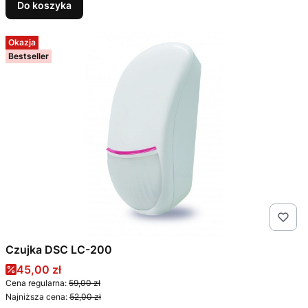
Do koszyka
Okazja
Bestseller
Czujka DSC LC-200
Cena promocyjna
45,00 zł
Cena regularna:
59,00 zł
Najniższa cena:
52,00 zł