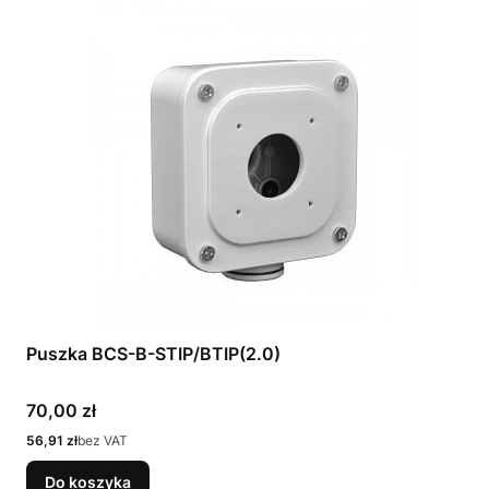
Puszka BCS-B-STIP/BTIP(2.0)
Cena
70,00 zł
Cena
56,91 zł
bez VAT
Do koszyka