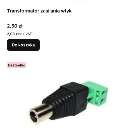
Transformator zasilania wtyk
Cena
2,50 zł
Cena
2,03 zł
bez VAT
Do koszyka
Bestseller