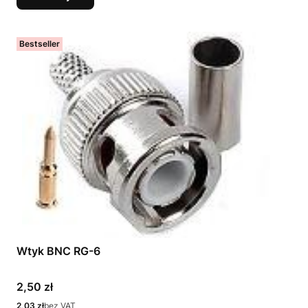
Bestseller
Wtyk BNC RG-6
Cena
2,50 zł
Cena
2,03 zł
bez VAT