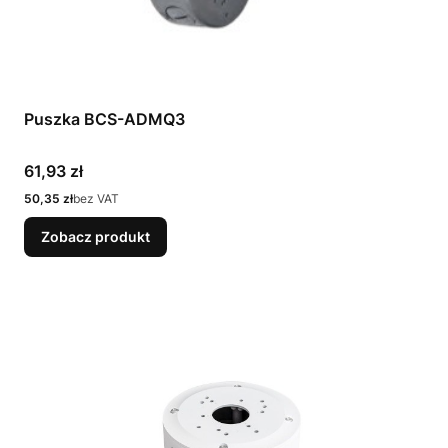
Puszka BCS-ADMQ3
Cena
61,93 zł
Cena
50,35 zł
bez VAT
Zobacz produkt