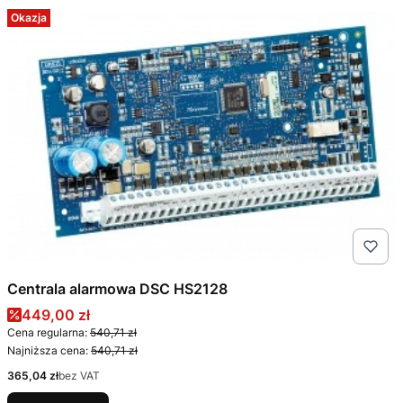
Okazja
Centrala alarmowa DSC HS2128
Cena promocyjna
449,00 zł
Cena regularna:
540,71 zł
Najniższa cena:
540,71 zł
Cena
365,04 zł
bez VAT