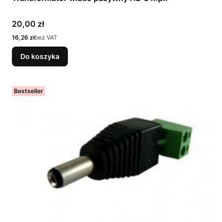
Cena
20,00 zł
Cena
16,26 zł
bez VAT
Do koszyka
Bestseller