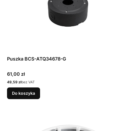
Puszka BCS-ATQ34678-G
Cena
61,00 zł
Cena
49,59 zł
bez VAT
Do koszyka