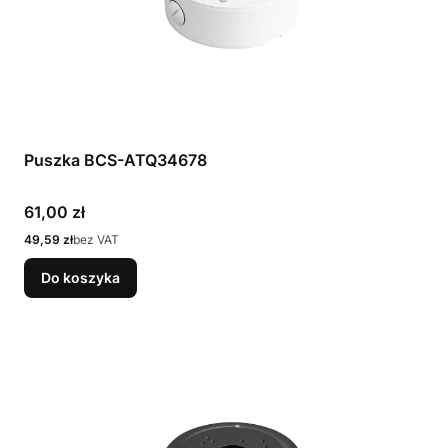
Puszka BCS-ATQ34678
Cena
61,00 zł
Cena
49,59 zł
bez VAT
Do koszyka