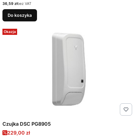
Cena
36,59 zł
bez VAT
Do koszyka
Okazja
Czujka DSC PG8905
Cena promocyjna
229,00 zł