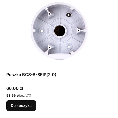
Puszka BCS-B-SEIP(2.0)
Cena
66,00 zł
Cena
53,66 zł
bez VAT
Do koszyka