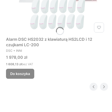
Alarm DSC HS2032 z klawiaturą HS2LCD i 12
czujkami LC-200
PRODUCENT
DSC + INNI
Cena
1 978,00 zł
Cena
1 608,13 zł
bez VAT
Do koszyka