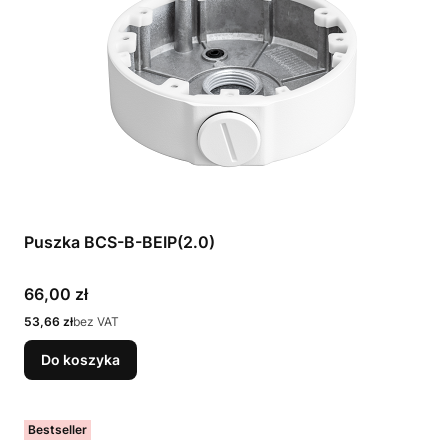
Puszka BCS-B-BEIP(2.0)
Cena
66,00 zł
Cena
53,66 zł
bez VAT
Do koszyka
Bestseller