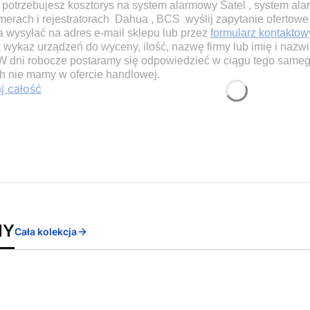
i potrzebujesz kosztorys na system alarmowy Satel , system a
merach i rejestratorach Dahua , BCS wyślij zapytanie ofertowe
 wysyłać na adres e-mail sklepu lub przez
formularz kontaktow
 wykaz urządzeń do wyceny, ilość, nazwę firmy lub imię i nazwis
 W dni robocze postaramy się odpowiedzieć w ciągu tego same
ch nie mamy w ofercie handlowej.
j całość
orys alarmu
kosztorys telewizji przemysłow
MY
Cała kolekcja