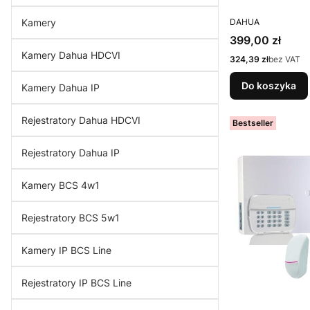
PRODUCENT
Kamery
DAHUA
Cena
399,00 zł
Kamery Dahua HDCVI
Cena
324,39 zł
bez VAT
Do koszyka
Kamery Dahua IP
Rejestratory Dahua HDCVI
Bestseller
Rejestratory Dahua IP
Kamery BCS 4w1
Rejestratory BCS 5w1
Kamery IP BCS Line
Rejestratory IP BCS Line