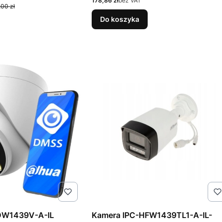
178,86 zł
bez VAT
,00 zł
Do koszyka
DW1439V-A-IL
Kamera IPC-HFW1439TL1-A-IL-