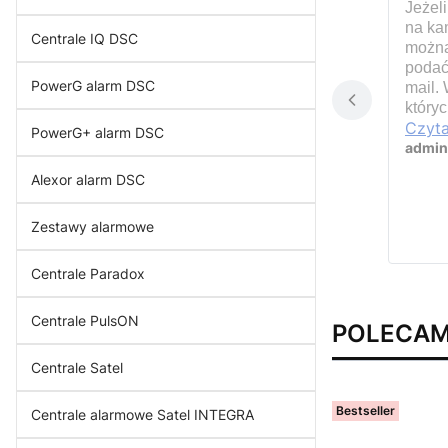
Jeżel
na ka
Centrale IQ DSC
można
podać
PowerG alarm DSC
mail.
który
Czyta
PowerG+ alarm DSC
admin
Alexor alarm DSC
Zestawy alarmowe
Centrale Paradox
koszt
Centrale PulsON
POLECA
Centrale Satel
Bestseller
Centrale alarmowe Satel INTEGRA