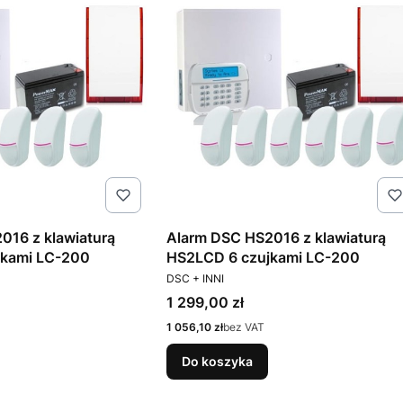
016 z klawiaturą
Alarm DSC HS2016 z klawiaturą
jkami LC-200
HS2LCD 6 czujkami LC-200
PRODUCENT
DSC + INNI
Cena
1 299,00 zł
Cena
1 056,10 zł
bez VAT
Do koszyka