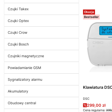
Czujki Takex
Okazja
Bestseller
Czujki Optex
Czujki Crow
Czujki Bosch
Czujniki magnetyczne
Powiadamianie GSM
Sygnalizatory alarmu
Klawiatura D
Akumulatory
PRODUCENT
DSC
Obudowy central
Cena promoc
299,00 zł
Cena regularna:
399,