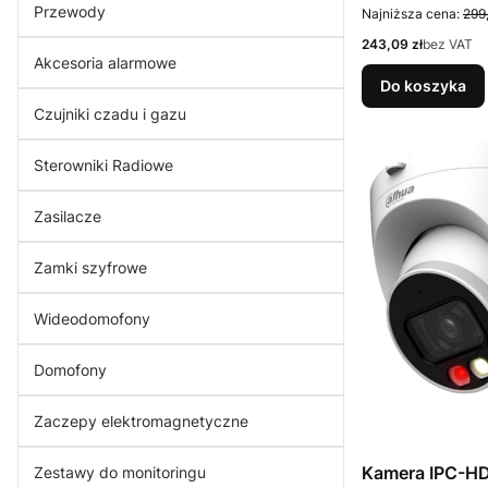
Przewody
Najniższa cena:
299
Cena
243,09 zł
bez VAT
Akcesoria alarmowe
Do koszyka
Czujniki czadu i gazu
Sterowniki Radiowe
Zasilacze
Zamki szyfrowe
Wideodomofony
Domofony
Zaczepy elektromagnetyczne
Kamera IPC-H
Zestawy do monitoringu