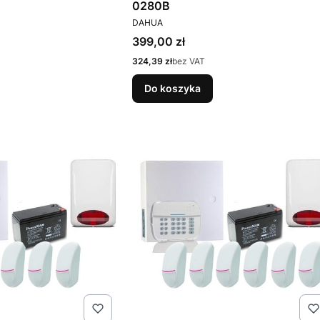
0280B
PRODUCENT
DAHUA
Cena
399,00 zł
Cena
324,39 zł
bez VAT
Do koszyka