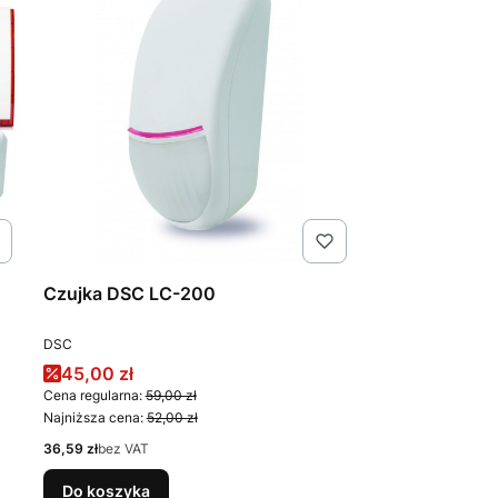
Czujka DSC LC-200
PRODUCENT
DSC
Cena promocyjna
45,00 zł
Cena regularna:
59,00 zł
Najniższa cena:
52,00 zł
Cena
36,59 zł
bez VAT
Do koszyka