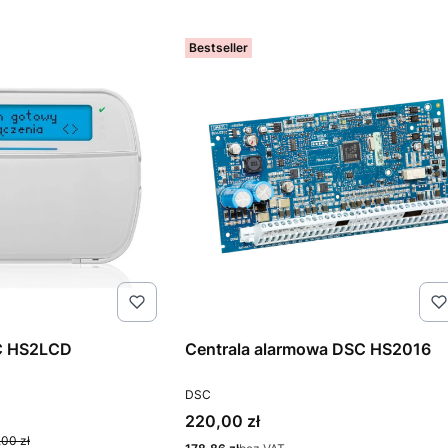
Bestseller
SC HS2LCD
Centrala alarmowa DSC HS2016
PRODUCENT
DSC
yjna
Cena
220,00 zł
00 zł
Cena