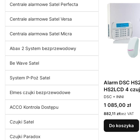
Centrale alarmowe Satel Perfecta
Centrale alarmowe Satel Versa
Centrala alarmowa Satel Micra
Abax 2 System bezprzewodowy
Be Wave Satel
System P-Poż Satel
Alarm DSC HS2
HS2LCD 4 czu
Elmes czujki bezprzewodowe
PRODUCENT
DSC + INNI
Cena
1 085,00 zł
ACCO Kontrola Dostępu
Cena
882,11 zł
bez VAT
Czujki Satel
Do koszyka
Czujki Paradox