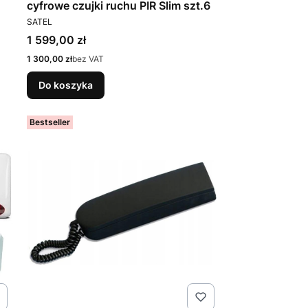
cyfrowe czujki ruchu PIR Slim szt.6
PRODUCENT
SATEL
Cena
1 599,00 zł
Cena
1 300,00 zł
bez VAT
Do koszyka
Bestseller