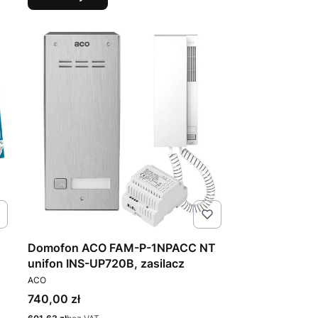
Domofon ACO FAM-P-1NPACC NT
unifon INS-UP720B, zasilacz
PRODUCENT
ACO
Cena
740,00 zł
Cena