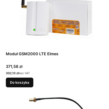
Moduł GSM2000 LTE Elmes
Cena
371,58 zł
Cena
302,10 zł
bez VAT
Do koszyka