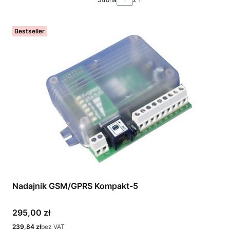
Bestseller
Nadajnik GSM/GPRS Kompakt-5
Cena
295,00 zł
Cena
239,84 zł
bez VAT