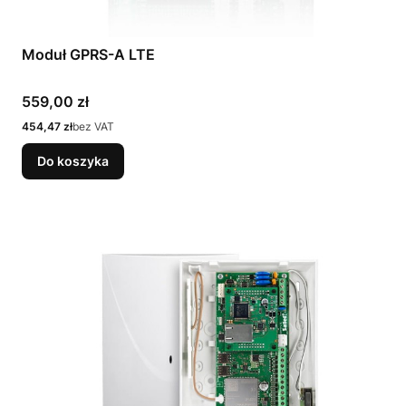
Moduł GPRS-A LTE
Cena
559,00 zł
Cena
454,47 zł
bez VAT
Do koszyka