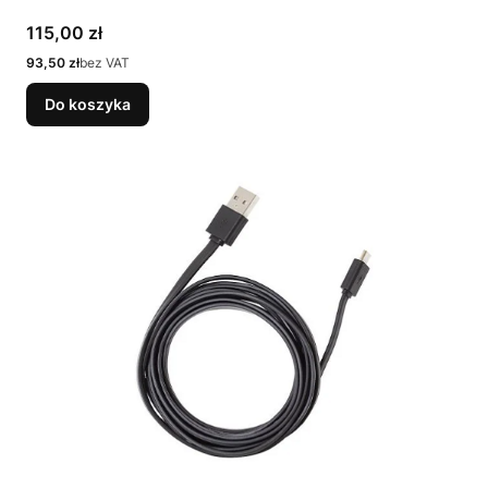
Cena
115,00 zł
Cena
93,50 zł
bez VAT
Do koszyka