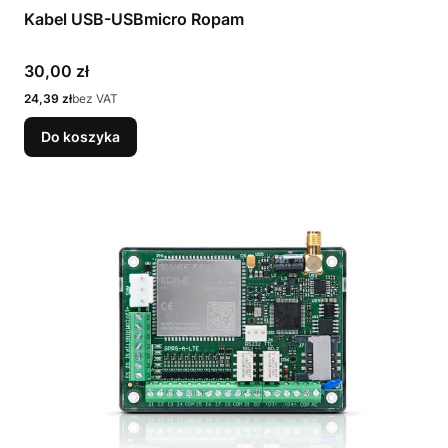
Kabel USB-USBmicro Ropam
Cena
30,00 zł
Cena
24,39 zł
bez VAT
Do koszyka