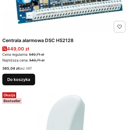
Centrala alarmowa DSC HS2128
Cena promocyjna
449,00 zł
Cena regularna:
540,71 zł
Najniższa cena:
540,71 zł
Cena
365,04 zł
bez VAT
Do koszyka
Okazja
Bestseller