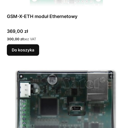
GSM-X-ETH moduł Ethernetowy
Cena
369,00 zł
Cena
300,00 zł
bez VAT
Do koszyka