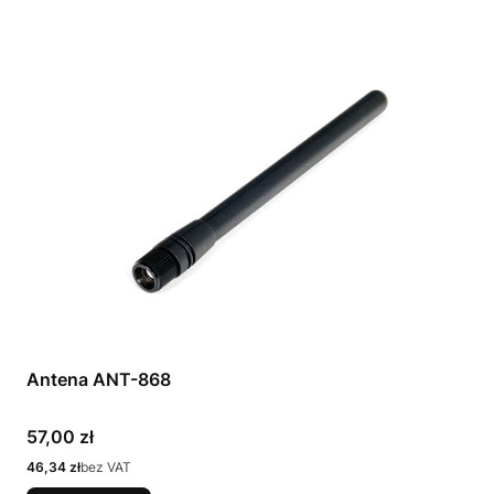
Antena ANT-868
Cena
57,00 zł
Cena
46,34 zł
bez VAT