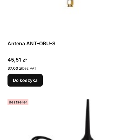
Antena ANT-OBU-S
Cena
45,51 zł
Cena
37,00 zł
bez VAT
Do koszyka
Bestseller