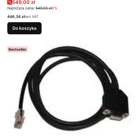
Cena promocyjna
549,00 zł
Najniższa cena:
549,00 zł
0%
Cena
446,34 zł
bez VAT
Do koszyka
Bestseller