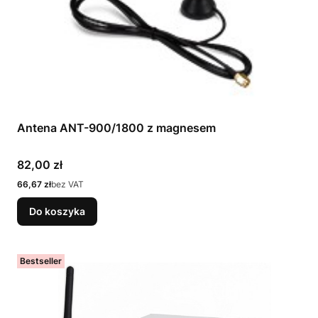
Antena ANT-900/1800 z magnesem
Cena
82,00 zł
Cena
66,67 zł
bez VAT
Do koszyka
Bestseller