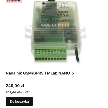
Bestseller
Nadajnik GSM/GPRS TMLab NANO-5
Cena
249,00 zł
Cena
202,44 zł
bez VAT
Do koszyka