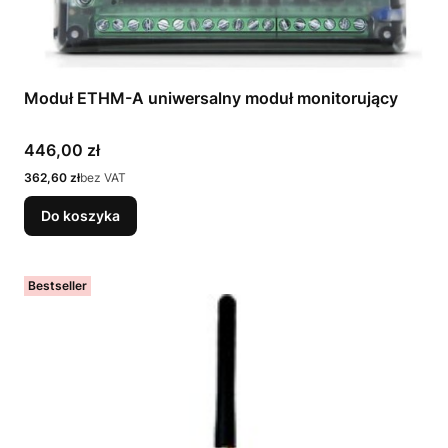
Moduł ETHM-A uniwersalny moduł monitorujący
Cena
446,00 zł
Cena
362,60 zł
bez VAT
Do koszyka
Bestseller