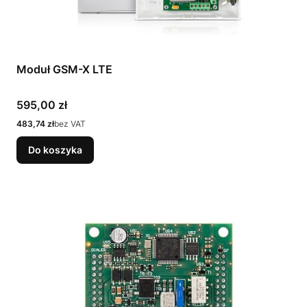
Moduł GSM-X LTE
Cena
595,00 zł
Cena
483,74 zł
bez VAT
Do koszyka