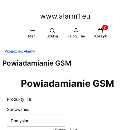
www.alarm1.eu
Produkty w kosz
Otwórz wyszukiwarkę
Menu
Szukaj
Zaloguj się
Koszyk
Przejdź do:
Alarmy
Powiadamianie GSM
Powiadamianie GSM
Produkty:
19
Lista produktów
Sortowanie:
Domyślne
Strona
z 1