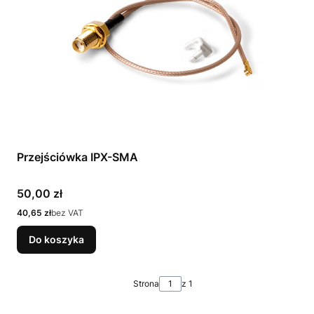
Przejściówka IPX-SMA
Cena
50,00 zł
Cena
40,65 zł
bez VAT
Do koszyka
Strona
z 1