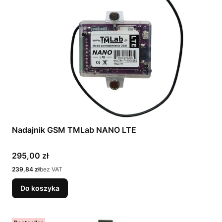
Nadajnik GSM TMLab NANO LTE
Cena
295,00 zł
Cena
239,84 zł
bez VAT
Do koszyka