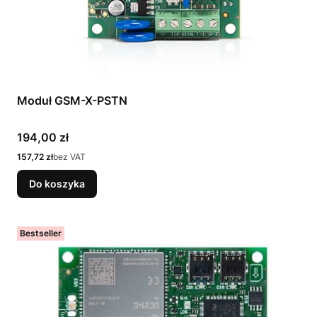
Moduł GSM-X-PSTN
Cena
194,00 zł
Cena
157,72 zł
bez VAT
Do koszyka
Bestseller