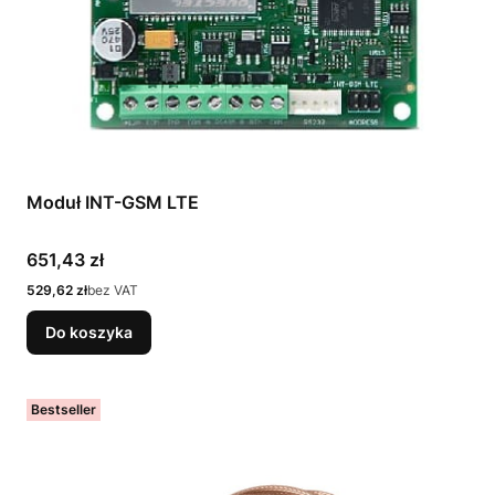
Moduł INT-GSM LTE
Cena
651,43 zł
Cena
529,62 zł
bez VAT
Do koszyka
Bestseller