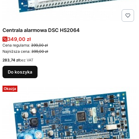
Centrala alarmowa DSC HS2064
Cena promocyjna
349,00 zł
Cena regularna:
399,00 zł
Najniższa cena:
399,00 zł
Cena
283,74 zł
bez VAT
Do koszyka
Okazja