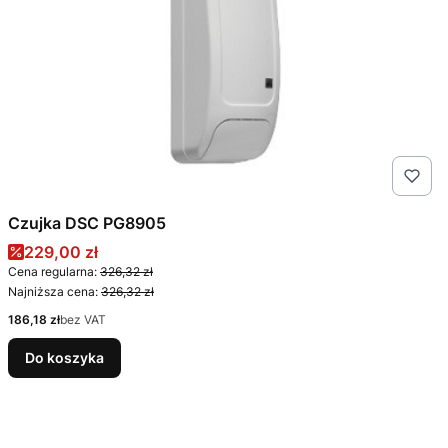
Czujka DSC PG8905
Cena promocyjna
229,00 zł
Cena regularna:
326,32 zł
Najniższa cena:
326,32 zł
Cena
186,18 zł
bez VAT
Do koszyka