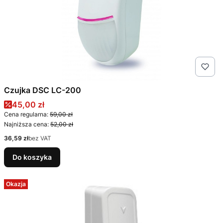
Czujka DSC LC-200
Cena promocyjna
45,00 zł
Cena regularna:
59,00 zł
Najniższa cena:
52,00 zł
Cena
36,59 zł
bez VAT
Do koszyka
Okazja