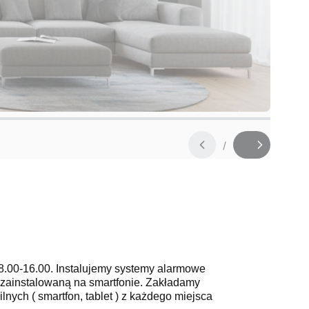
/
Slajd
z
8.00-16.00.
Instalujemy systemy alarmowe
 zainstalowaną na smartfonie. Zakładamy
ych ( smartfon, tablet ) z każdego miejsca