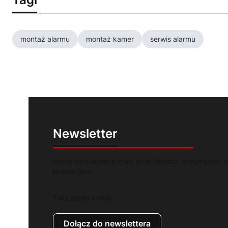
montaż alarmu
montaż kamer
serwis alarmu
Newsletter
Podaj swój adres e-mail, jeżeli chcesz otrzymywać i
promocjach.
Twój adres e-mail
Dołącz do newslettera