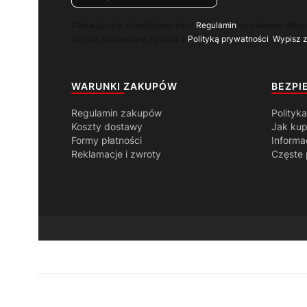
Zapisując się, akceptujesz nasz
Regulamin
(w zakresie doty
danych odbywa się zgodnie z
Polityką prywatności
.
Wypisz z 
Linki w stopce
WARUNKI ZAKUPÓW
BEZPI
Regulamin zakupów
Polityk
Koszty dostawy
Jak ku
Formy płatności
Informa
Reklamacje i zwroty
Częste 