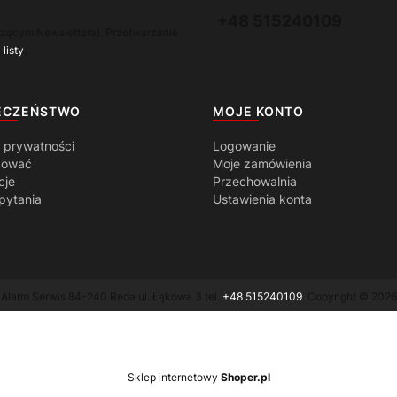
+48 515240109
czącym Newslettera). Przetwarzanie
listy
.
ECZEŃSTWO
MOJE KONTO
a prywatności
Logowanie
pować
Moje zamówienia
cje
Przechowalnia
pytania
Ustawienia konta
Alarm Serwis 84-240 Reda ul. Łąkowa 3 tel.
+48 515240109
. Copyright © 2026
Sklep internetowy
Shoper.pl