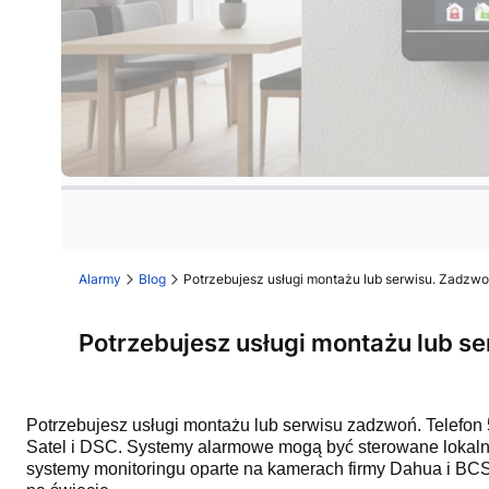
Naciśnij Enter lub spację, aby otworzyć stronę.
Naciśnij Enter lub spację, aby otworzyć stronę.
Alarmy
Blog
Potrzebujesz usługi montażu lub serwisu. Zadzwo
Potrzebujesz usługi montażu lub s
Potrzebujesz usługi montażu lub serwisu zadzwoń. Telefon
Satel i DSC. Systemy alarmowe mogą być sterowane lokalni
systemy monitoringu oparte na kamerach firmy Dahua i BCS 