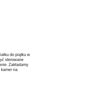
iałku do piątku w
być sterowane
fonie. Zakładamy
z kamer na