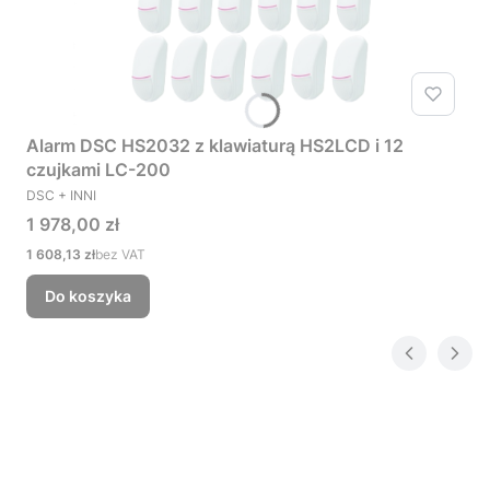
Alarm DSC HS2032 z klawiaturą HS2LCD i 12
czujkami LC-200
PRODUCENT
DSC + INNI
Cena
1 978,00 zł
Cena
1 608,13 zł
bez VAT
Do koszyka