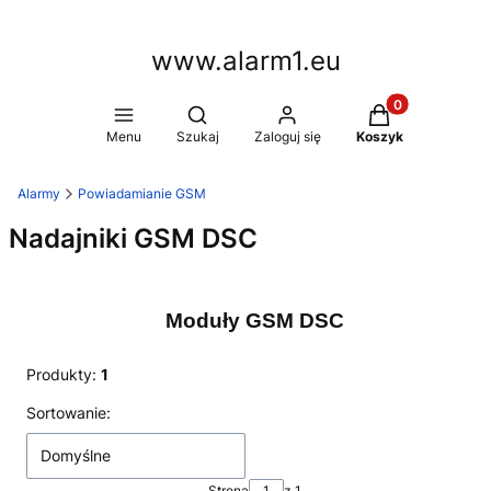
www.alarm1.eu
Produkty w kosz
Otwórz wyszukiwarkę
Menu
Szukaj
Zaloguj się
Koszyk
Alarmy
Powiadamianie GSM
Nadajniki GSM DSC
Moduły GSM DSC
Produkty:
1
Lista produktów
Sortowanie:
Domyślne
Strona
z 1