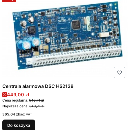
Centrala alarmowa DSC HS2128
Cena promocyjna
449,00 zł
Cena regularna:
540,71 zł
Najniższa cena:
540,71 zł
Cena
365,04 zł
bez VAT
Do koszyka