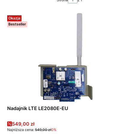
Okazja
Bestseller
Nadajnik LTE LE2080E-EU
Cena promocyjna
549,00 zł
Najniższa cena:
549,00 zł
0%