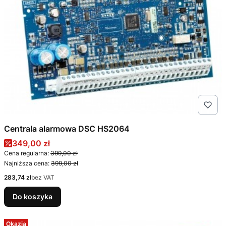
Centrala alarmowa DSC HS2064
Cena promocyjna
349,00 zł
Cena regularna:
399,00 zł
Najniższa cena:
399,00 zł
Cena
283,74 zł
bez VAT
Do koszyka
Okazja