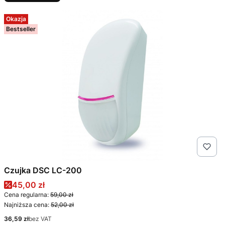
Okazja
Bestseller
Czujka DSC LC-200
Cena promocyjna
45,00 zł
Cena regularna:
59,00 zł
Najniższa cena:
52,00 zł
Cena
36,59 zł
bez VAT