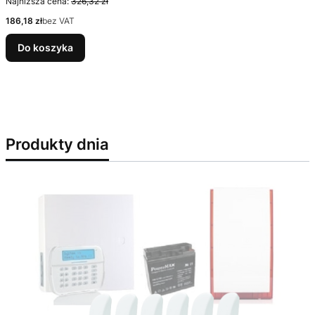
Najniższa cena:
326,32 zł
Cena
186,18 zł
bez VAT
Do koszyka
Produkty dnia