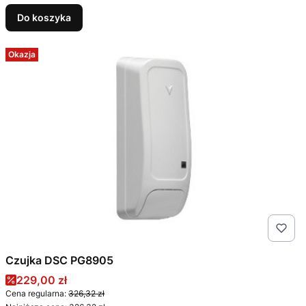
Do koszyka
Okazja
Czujka DSC PG8905
Cena promocyjna
229,00 zł
Cena regularna:
326,32 zł