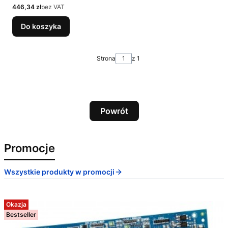
Cena
446,34 zł
bez VAT
Do koszyka
Strona
z 1
Powrót
Promocje
Wszystkie produkty w promocji
Okazja
Bestseller