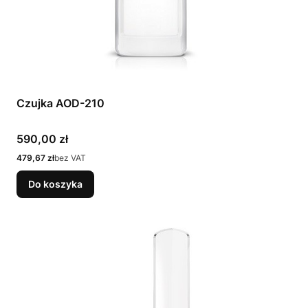
Czujka AOD-210
Cena
590,00 zł
Cena
479,67 zł
bez VAT
Do koszyka