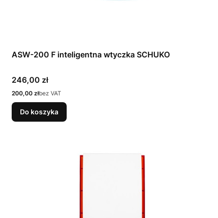
ASW-200 F inteligentna wtyczka SCHUKO
Cena
246,00 zł
Cena
200,00 zł
bez VAT
Do koszyka