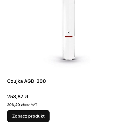
Czujka AGD-200
Cena
253,87 zł
Cena
206,40 zł
bez VAT
Zobacz produkt