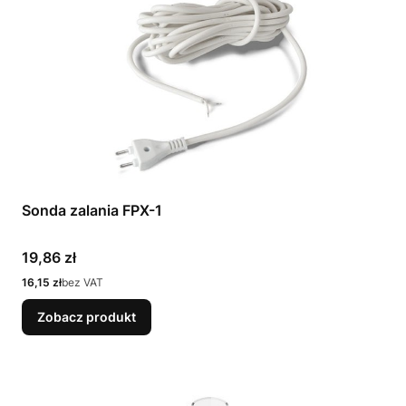
Sonda zalania FPX-1
Cena
19,86 zł
Cena
16,15 zł
bez VAT
Zobacz produkt