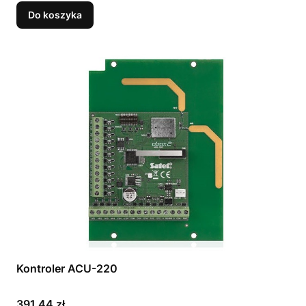
Do koszyka
Kontroler ACU-220
Cena
391,44 zł