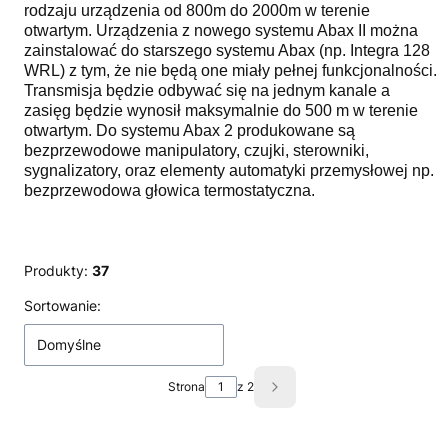
rodzaju urządzenia od 800m do 2000m w terenie
otwartym. Urządzenia z nowego systemu Abax II można
zainstalować do starszego systemu Abax (np. Integra 128
WRL) z tym, że nie będą one miały pełnej funkcjonalności.
Transmisja będzie odbywać się na jednym kanale a
zasięg będzie wynosił maksymalnie do 500 m w terenie
otwartym. Do systemu Abax 2 produkowane są
bezprzewodowe manipulatory, czujki, sterowniki,
sygnalizatory, oraz elementy automatyki przemysłowej np.
bezprzewodowa głowica termostatyczna.
Produkty:
37
Lista produktów
Sortowanie:
Domyślne
Strona
z 2
Następne produkty