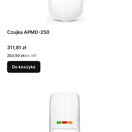
Czujka APMD-250
Cena
311,81 zł
Cena
253,50 zł
bez VAT
Do koszyka