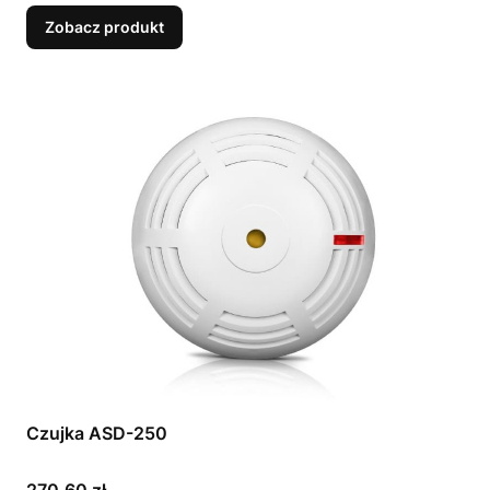
Zobacz produkt
Czujka ASD-250
Cena
270,60 zł