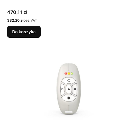
Cena
470,11 zł
Cena
382,20 zł
bez VAT
Do koszyka