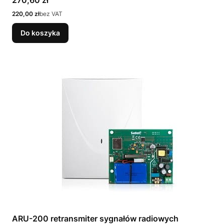
Cena
220,00 zł
bez VAT
Do koszyka
ARU-200 retransmiter sygnałów radiowych