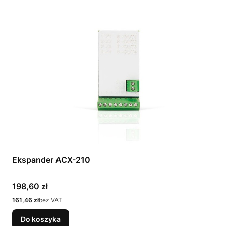
Ekspander ACX-210
Cena
198,60 zł
Cena
161,46 zł
bez VAT
Do koszyka