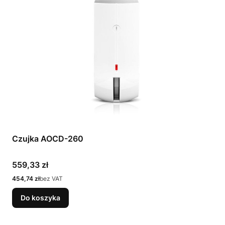
Czujka AOCD-260
Cena
559,33 zł
Cena
454,74 zł
bez VAT
Do koszyka