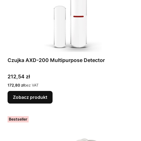
Czujka AXD-200 Multipurpose Detector
Cena
212,54 zł
Cena
172,80 zł
bez VAT
Zobacz produkt
Bestseller