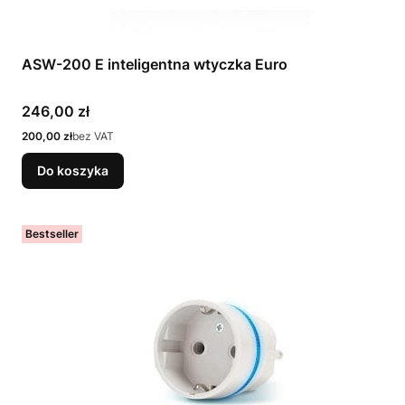
ASW-200 E inteligentna wtyczka Euro
Cena
246,00 zł
Cena
200,00 zł
bez VAT
Do koszyka
Bestseller