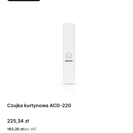
Czujka kurtynowa ACD-220
Cena
225,34 zł
Cena
183,20 zł
bez VAT