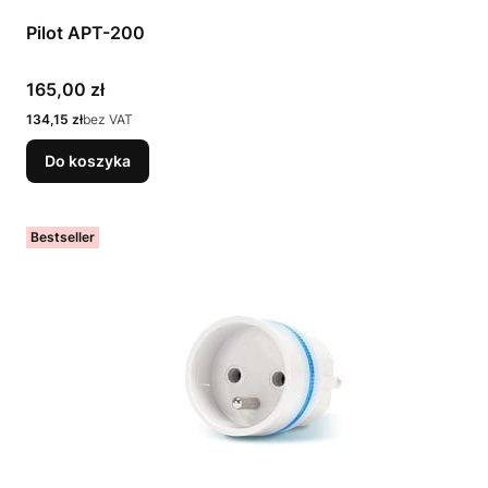
Pilot APT-200
Cena
165,00 zł
Cena
134,15 zł
bez VAT
Do koszyka
Bestseller