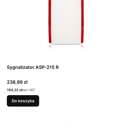
Sygnalizator ASP-215 R
Cena
238,89 zł
Cena
194,22 zł
bez VAT
Do koszyka