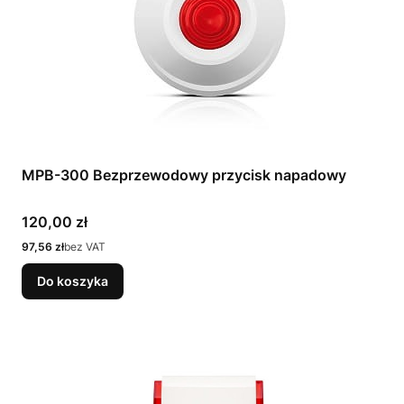
MPB-300 Bezprzewodowy przycisk napadowy
Cena
120,00 zł
Cena
97,56 zł
bez VAT
Do koszyka