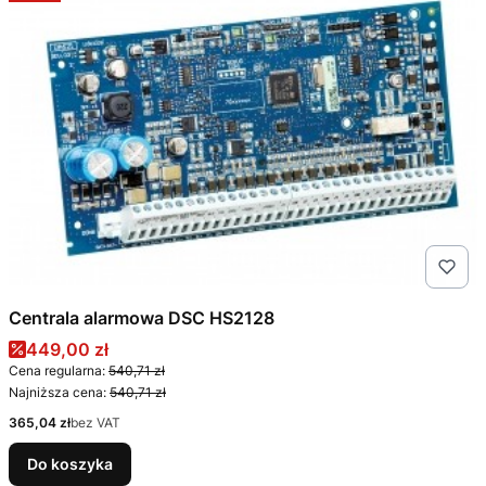
Centrala alarmowa DSC HS2128
Cena promocyjna
449,00 zł
Cena regularna:
540,71 zł
Najniższa cena:
540,71 zł
Cena
365,04 zł
bez VAT
Do koszyka