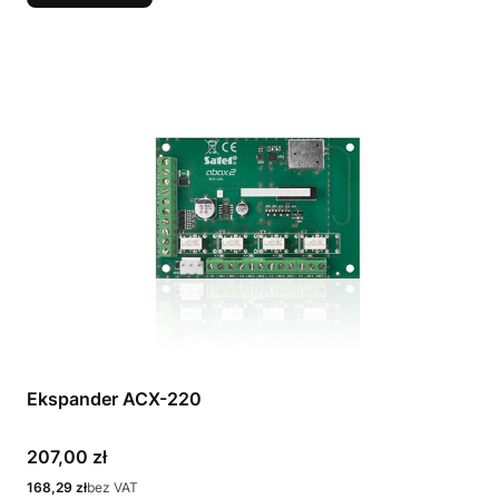
Ekspander ACX-220
Cena
207,00 zł
Cena
168,29 zł
bez VAT