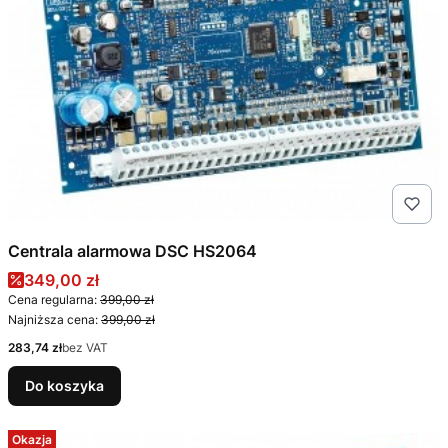
Centrala alarmowa DSC HS2064
Cena promocyjna
349,00 zł
Cena regularna:
399,00 zł
Najniższa cena:
399,00 zł
Cena
283,74 zł
bez VAT
Do koszyka
Okazja