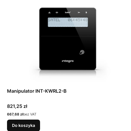
Manipulator INT-KWRL2-B
Cena
821,25 zł
Cena
667,68 zł
bez VAT
Do koszyka