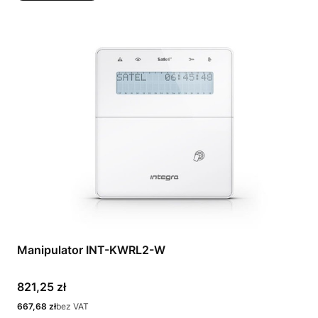
Manipulator INT-KWRL2-W
Cena
821,25 zł
Cena
667,68 zł
bez VAT