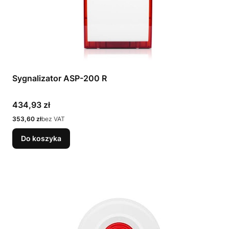
Sygnalizator ASP-200 R
Cena
434,93 zł
Cena
353,60 zł
bez VAT
Do koszyka