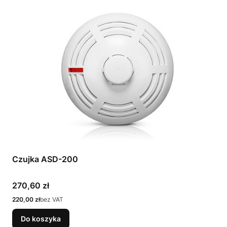
Czujka ASD-200
Cena
270,60 zł
Cena
220,00 zł
bez VAT
Do koszyka