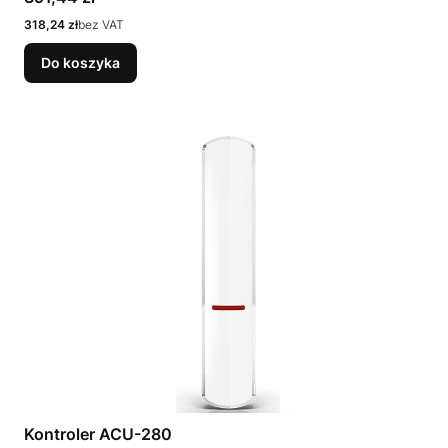
Cena
318,24 zł
bez VAT
Do koszyka
Kontroler ACU-280