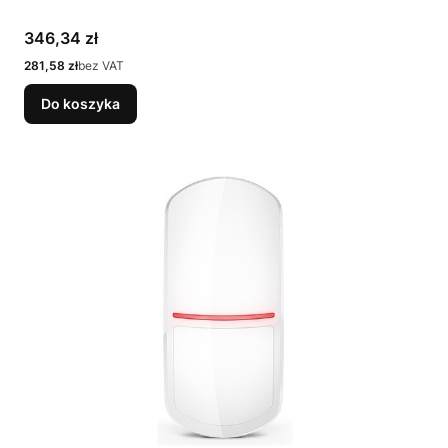
Cena
346,34 zł
Cena
281,58 zł
bez VAT
Do koszyka