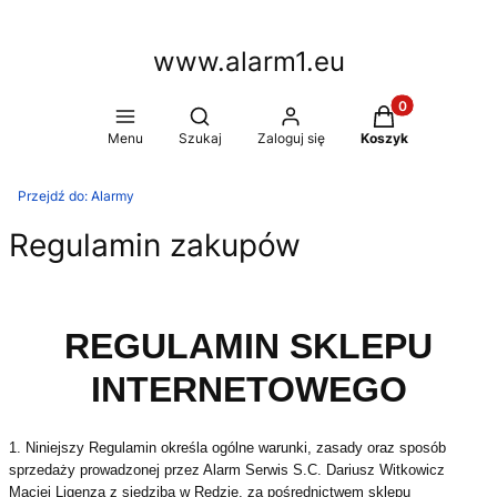
www.alarm1.eu
Produkty w kosz
Otwórz wyszukiwarkę
Menu
Szukaj
Zaloguj się
Koszyk
Przejdź do:
Alarmy
Regulamin zakupów
REGULAMIN SKLEPU
INTERNETOWEGO
1. Niniejszy Regulamin określa ogólne warunki, zasady oraz sposób
sprzedaży prowadzonej przez Alarm Serwis S.C. Dariusz Witkowicz
Maciej Ligenza z siedzibą w Redzie, za pośrednictwem sklepu