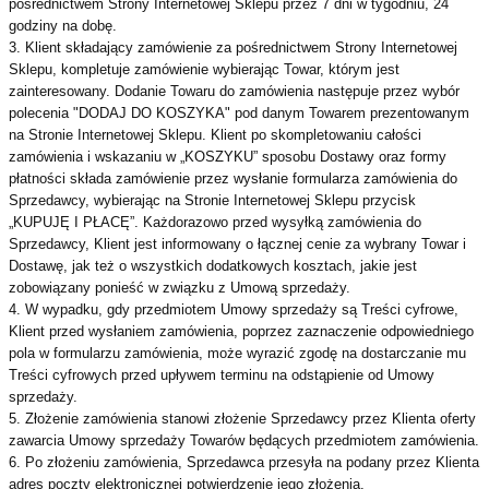
pośrednictwem Strony Internetowej Sklepu przez 7 dni w tygodniu, 24
godziny na dobę.
3. Klient składający zamówienie za pośrednictwem Strony Internetowej
Sklepu, kompletuje zamówienie wybierając Towar, którym jest
zainteresowany. Dodanie Towaru do zamówienia następuje przez wybór
polecenia "DODAJ DO KOSZYKA" pod danym Towarem prezentowanym
na Stronie Internetowej Sklepu. Klient po skompletowaniu całości
zamówienia i wskazaniu w „KOSZYKU” sposobu Dostawy oraz formy
płatności składa zamówienie przez wysłanie formularza zamówienia do
Sprzedawcy, wybierając na Stronie Internetowej Sklepu przycisk
„KUPUJĘ I PŁACĘ”. Każdorazowo przed wysyłką zamówienia do
Sprzedawcy, Klient jest informowany o łącznej cenie za wybrany Towar i
Dostawę, jak też o wszystkich dodatkowych kosztach, jakie jest
zobowiązany ponieść w związku z Umową sprzedaży.
4. W wypadku, gdy przedmiotem Umowy sprzedaży są Treści cyfrowe,
Klient przed wysłaniem zamówienia, poprzez zaznaczenie odpowiedniego
pola w formularzu zamówienia, może wyrazić zgodę na dostarczanie mu
Treści cyfrowych przed upływem terminu na odstąpienie od Umowy
sprzedaży.
5. Złożenie zamówienia stanowi złożenie Sprzedawcy przez Klienta oferty
zawarcia Umowy sprzedaży Towarów będących przedmiotem zamówienia.
6. Po złożeniu zamówienia, Sprzedawca przesyła na podany przez Klienta
adres poczty elektronicznej potwierdzenie jego złożenia.