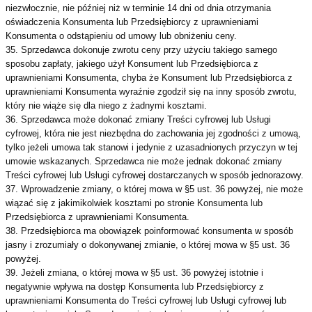
niezwłocznie, nie później niż w terminie 14 dni od dnia otrzymania
oświadczenia Konsumenta lub Przedsiębiorcy z uprawnieniami
Konsumenta o odstąpieniu od umowy lub obniżeniu ceny.
35. Sprzedawca dokonuje zwrotu ceny przy użyciu takiego samego
sposobu zapłaty, jakiego użył Konsument lub Przedsiębiorca z
uprawnieniami Konsumenta, chyba że Konsument lub Przedsiębiorca z
uprawnieniami Konsumenta wyraźnie zgodził się na inny sposób zwrotu,
który nie wiąże się dla niego z żadnymi kosztami.
36. Sprzedawca może dokonać zmiany Treści cyfrowej lub Usługi
cyfrowej, która nie jest niezbędna do zachowania jej zgodności z umową,
tylko jeżeli umowa tak stanowi i jedynie z uzasadnionych przyczyn w tej
umowie wskazanych. Sprzedawca nie może jednak dokonać zmiany
Treści cyfrowej lub Usługi cyfrowej dostarczanych w sposób jednorazowy.
37. Wprowadzenie zmiany, o której mowa w §5 ust. 36 powyżej, nie może
wiązać się z jakimikolwiek kosztami po stronie Konsumenta lub
Przedsiębiorca z uprawnieniami Konsumenta.
38. Przedsiębiorca ma obowiązek poinformować konsumenta w sposób
jasny i zrozumiały o dokonywanej zmianie, o której mowa w §5 ust. 36
powyżej.
39. Jeżeli zmiana, o której mowa w §5 ust. 36 powyżej istotnie i
negatywnie wpływa na dostęp Konsumenta lub Przedsiębiorcy z
uprawnieniami Konsumenta do Treści cyfrowej lub Usługi cyfrowej lub