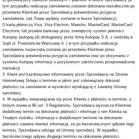
tym przypadku realizacja zamówienia zostanie dokonana niezwłocznie po
przesłaniu Klientowi przez Sprzedawcę potwierdzenia przyjęcia
zamówienia, zaś Towar wydany zostanie w biurze Sprzedawcy).
f) kartą płatniczą Visa, Visa Electron, Maestro, MasterCard, MasterCard
Electronic lub przelew bankowy przez zewnętrzny system płatności
Autopay (autopay.pl) obsługiwany przez firmę Autopay S.A. z siedzibą w
Sopt ul. Powstańców Warszawy 6. ( w tym przypadku realizacja
zamówienia rozpoczęta zostanie po przesłaniu Klientowi przez
Sprzedawcę potwierdzenia przyjęcia zamówienia oraz po otrzymaniu z
systemu Autopay informacji o pozytywnym zakończeniu przeprowadzonej
transakcji.
3. Klient jest każdorazowo informowany przez Sprzedawcę na Stronie
Internetowej Sklepu o terminie w jakim jest zobowiązany dokonać
płatności za zamówienie w wysokości wynikającej z zawartej Umowy
sprzedaży.
4. W wypadku niewywiązania się przez Klienta z płatności w terminie, o
którym mowa w §6 ust. 3 Regulaminu, Sprzedawca wyznacza Klientowi
dodatkowy termin na dokonanie płatności i informuje o nim Klienta na
Trwałym nośniku. Informacja o dodatkowym terminie na dokonanie
płatności zawiera również informację, że po bezskutecznym upływie tego
terminu, Sprzedawca odstąpi od Umowy sprzedaży. W wypadku
bezskutecznego upływu drugiego terminu na dokonanie płatności,