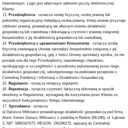
Internetowym. Login jest właściwym adresem poczty elektronicznej
Klienta.
13.
Przedsiębiorca
- oznacza osobę fizyczną, osobę prawną lub
jednostkę organizacyjną niebędącą osobą prawną, której ustawa przyznaje
zdolność prawną, prowadzącą we własnym imieniu działalność
gospodarczą lub zawodową i dokonującą czynności prawnej związanej
bezpośrednio z jej działalnością gospodarczą lub zawodową.
14.
Przedsiębiorca z uprawnieniami Konsumenta
- oznacza osobę
fizyczną zawierającą Umowę sprzedaży bezpośrednio związaną z jej
działalnością gospodarczą, gdy z treści Umowy sprzedaży wynika, że nie
posiada ona dla tego Przedsiębiorcy zawodowego charakteru,
wynikającego w szczególności z przedmiotu wykonywanej przez niego
działalności gospodarczej, udostępnionego na podstawie przepisów o
Centralnej Ewidencji i Informacji o Działalności Gospodarczej.
15.
Regulamin
- oznacza niniejszy regulamin.
16.
Rejestracja
- oznacza czynność faktyczną dokonaną w sposób
określony w Regulaminie, wymaganą dla korzystania przez Klienta ze
wszystkich funkcjonalności Sklepu Internetowego.
17.
Sprzedawca
- oznacza:
a) Dariusza Witkowicz prowadzącego działalność gospodarczą pod firmą
Alarm Serwis Dariusz Witkowicz z siedzibą w Redzie (84-240), ul. Łąkowa
3, NIP: 5860167073, REGON: 190296272, wpisaną do Centralnej