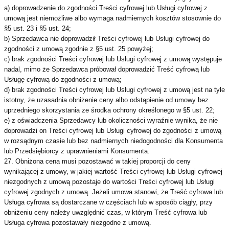
a) doprowadzenie do zgodności Treści cyfrowej lub Usługi cyfrowej z
umową jest niemożliwe albo wymaga nadmiernych kosztów stosownie do
§5 ust. 23 i §5 ust. 24;
b) Sprzedawca nie doprowadził Treści cyfrowej lub Usługi cyfrowej do
zgodności z umową zgodnie z §5 ust. 25 powyżej;
c) brak zgodności Treści cyfrowej lub Usługi cyfrowej z umową występuje
nadal, mimo że Sprzedawca próbował doprowadzić Treść cyfrową lub
Usługę cyfrową do zgodności z umową;
d) brak zgodności Treści cyfrowej lub Usługi cyfrowej z umową jest na tyle
istotny, że uzasadnia obniżenie ceny albo odstąpienie od umowy bez
uprzedniego skorzystania ze środka ochrony określonego w §5 ust. 22;
e) z oświadczenia Sprzedawcy lub okoliczności wyraźnie wynika, że nie
doprowadzi on Treści cyfrowej lub Usługi cyfrowej do zgodności z umową
w rozsądnym czasie lub bez nadmiernych niedogodności dla Konsumenta
lub Przedsiębiorcy z uprawnieniami Konsumenta.
27. Obniżona cena musi pozostawać w takiej proporcji do ceny
wynikającej z umowy, w jakiej wartość Treści cyfrowej lub Usługi cyfrowej
niezgodnych z umową pozostaje do wartości Treści cyfrowej lub Usługi
cyfrowej zgodnych z umową. Jeżeli umowa stanowi, że Treść cyfrowa lub
Usługa cyfrowa są dostarczane w częściach lub w sposób ciągły, przy
obniżeniu ceny należy uwzględnić czas, w którym Treść cyfrowa lub
Usługa cyfrowa pozostawały niezgodne z umową.