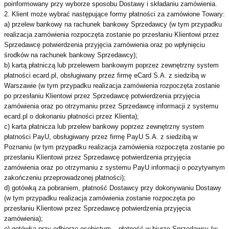
poinformowany przy wyborze sposobu Dostawy i składaniu zamówienia.
2. Klient może wybrać następujące formy płatności za zamówione Towary:
a) przelew bankowy na rachunek bankowy Sprzedawcy (w tym przypadku
realizacja zamówienia rozpoczęta zostanie po przesłaniu Klientowi przez
Sprzedawcę potwierdzenia przyjęcia zamówienia oraz po wpłynięciu
środków na rachunek bankowy Sprzedawcy);
b) kartą płatniczą lub przelewem bankowym poprzez zewnętrzny system
płatności ecard.pl, obsługiwany przez firmę eCard S.A. z siedzibą w
Warszawie (w tym przypadku realizacja zamówienia rozpoczęta zostanie
po przesłaniu Klientowi przez Sprzedawcę potwierdzenia przyjęcia
zamówienia oraz po otrzymaniu przez Sprzedawcę informacji z systemu
ecard.pl o dokonaniu płatności przez Klienta);
c) karta płatnicza lub przelew bankowy poprzez zewnętrzny system
płatności PayU, obsługiwany przez firmę PayU S.A. z siedzibą w
Poznaniu (w tym przypadku realizacja zamówienia rozpoczęta zostanie po
przesłaniu Klientowi przez Sprzedawcę potwierdzenia przyjęcia
zamówienia oraz po otrzymaniu z systemu PayU informacji o pozytywnym
zakończeniu przeprowadzonej płatności);
d) gotówką za pobraniem, płatność Dostawcy przy dokonywaniu Dostawy
(w tym przypadku realizacja zamówienia zostanie rozpoczęta po
przesłaniu Klientowi przez Sprzedawcę potwierdzenia przyjęcia
zamówienia);
e) gotówką przy odbiorze osobistym – płatność w biurze Sprzedawcy (w