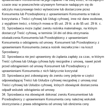
czasie oraz w powszechnie używanym formacie nadającym się do
odczytu maszynowego treści wytworzone lub dostarczone przez
Konsumenta lub Przedsiębiorcę z uprawnieniami Konsumenta w trakcie
korzystania z Treści cyfrowej lub Usługi cyfrowej, inne niż dane osobowe,
z wyjątkiem treści, o których mowa w §5 ust. 29 lit. a do §5 ust. 29 lit. c.
31. Sprzedawca może żądać zwrotu nośnika materialnego, na którym
dostarczył Treść cyfrową, w terminie 14 dni od dnia otrzymania
oświadczenia Konsumenta lub Przedsiębiorcy z uprawnieniami
Konsumenta o odstąpieniu od umowy. Konsument lub Przedsiębiorcy z
uprawnieniami Konsumenta zwraca nośnik niezwłocznie i na koszt
Sprzedawcy.
32. Sprzedawca nie jest uprawniony do żądania zapłaty za czas, w którym
Treść cyfrowa lub Usługa cyfrowa były niezgodne z umową, nawet jeżeli
przed odstąpieniem od umowy Konsument lub Przedsiębiorcy z
uprawnieniami Konsumenta z nich faktycznie korzystał.
33. Sprzedawca jest zobowiązany do zwrotu ceny jedynie w części
odpowiadającej Treści lub Usłudze cyfrowej niezgodnej z umową oraz
Treści cyfrowej lub Usłudze cyfrowej, których obowiązek dostarczenia
odpadł wskutek odstąpienia od umowy.
34. Sprzedawca ma obowiązek dokonać zwrotu Konsumentowi lub
Przedsiębiorcy z uprawnieniami Konsumenta ceny należnej wskutek
skorzystania z prawa odstąpienia od umowy lub obniżenia ceny