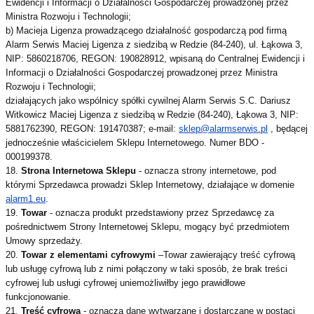
Ewidencji i Informacji o Działalności Gospodarczej prowadzonej przez
Ministra Rozwoju i Technologii;
b) Macieja Ligenza prowadzącego działalność gospodarczą pod firmą
Alarm Serwis Maciej Ligenza z siedzibą w Redzie (84-240), ul. Łąkowa 3,
NIP: 5860218706, REGON: 190828912, wpisaną do Centralnej Ewidencji i
Informacji o Działalności Gospodarczej prowadzonej przez Ministra
Rozwoju i Technologii;
działających jako wspólnicy spółki cywilnej Alarm Serwis S.C. Dariusz
Witkowicz Maciej Ligenza z siedzibą w Redzie (84-240), Łąkowa 3, NIP:
5881762390, REGON: 191470387; e-mail:
sklep@alarmserwis.pl
, będącej
jednocześnie właścicielem Sklepu Internetowego. Numer BDO -
000199378.
18.
Strona Internetowa Sklepu
- oznacza strony internetowe, pod
którymi Sprzedawca prowadzi Sklep Internetowy, działające w domenie
alarm1.eu
.
19.
Towar
- oznacza produkt przedstawiony przez Sprzedawcę za
pośrednictwem Strony Internetowej Sklepu, mogący być przedmiotem
Umowy sprzedaży.
20.
Towar z elementami cyfrowymi
–Towar zawierający treść cyfrową
lub usługę cyfrową lub z nimi połączony w taki sposób, że brak treści
cyfrowej lub usługi cyfrowej uniemożliwiłby jego prawidłowe
funkcjonowanie.
21.
Treść cyfrowa
- oznacza dane wytwarzane i dostarczane w postaci