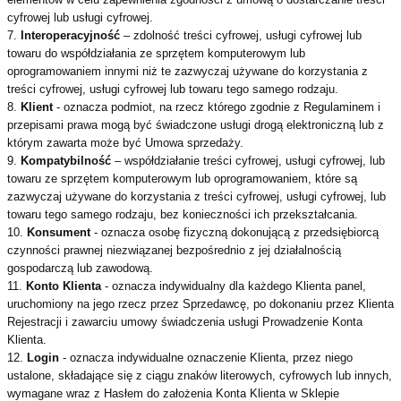
cyfrowej lub usługi cyfrowej.
7.
Interoperacyjność
– zdolność treści cyfrowej, usługi cyfrowej lub
towaru do współdziałania ze sprzętem komputerowym lub
oprogramowaniem innymi niż te zazwyczaj używane do korzystania z
treści cyfrowej, usługi cyfrowej lub towaru tego samego rodzaju.
8.
Klient
- oznacza podmiot, na rzecz którego zgodnie z Regulaminem i
przepisami prawa mogą być świadczone usługi drogą elektroniczną lub z
którym zawarta może być Umowa sprzedaży.
9.
Kompatybilność
– współdziałanie treści cyfrowej, usługi cyfrowej, lub
towaru ze sprzętem komputerowym lub oprogramowaniem, które są
zazwyczaj używane do korzystania z treści cyfrowej, usługi cyfrowej, lub
towaru tego samego rodzaju, bez konieczności ich przekształcania.
10.
Konsument
- oznacza osobę fizyczną dokonującą z przedsiębiorcą
czynności prawnej niezwiązanej bezpośrednio z jej działalnością
gospodarczą lub zawodową.
11.
Konto Klienta
- oznacza indywidualny dla każdego Klienta panel,
uruchomiony na jego rzecz przez Sprzedawcę, po dokonaniu przez Klienta
Rejestracji i zawarciu umowy świadczenia usługi Prowadzenie Konta
Klienta.
12.
Login
- oznacza indywidualne oznaczenie Klienta, przez niego
ustalone, składające się z ciągu znaków literowych, cyfrowych lub innych,
wymagane wraz z Hasłem do założenia Konta Klienta w Sklepie