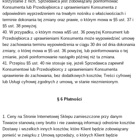
korzystanie z nich, Sprzedawca jest zobowiązany poinformować
Konsumenta lub Przedsiębiorca z uprawnieniami Konsumenta z
odpowiednim wyprzedzeniem na trwałym nośniku o właściwościach i
terminie dokonania tej zmiany oraz prawie, o którym mowa w §5 ust. 37 i
§5 ust. 38 powyżej.
40. W przypadku, o którym mowa w§5 ust. 36 powyżej Konsument lub
Przedsiębiorca z uprawnieniami Konsumenta może wypowiedzieć umowę
bez zachowania terminu wypowiedzenia w ciągu 30 dni od dnia dokonania
zmiany, o której mowa w §5 ust. 36 powyżej, lub poinformowania o tej
zmianie, jeżeli poinformowanie nastąpiło później niż ta zmiana.
41. Przepisu §5 ust. 40 nie stosuje się, jeżeli Sprzedawca zapewnił
Konsumentowi lub Przedsiębiorcy z uprawnieniami Konsumenta
uprawnienie do zachowania, bez dodatkowych kosztów, Treści cyfrowej
lub Usługi cyfrowej zgodnych z umową, w stanie niezmienionym.
§ 6 Płatności
1. Ceny na Stronie Internetowej Sklepu zamieszczone przy danym
Towarze stanowią ceny brutto i nie zawierają informacji odnośnie kosztów
Dostawy i wszelkich innych kosztów, które Klient będzie zobowiązany
ponieść w związku z Umową sprzedaży, o których Klient będzie