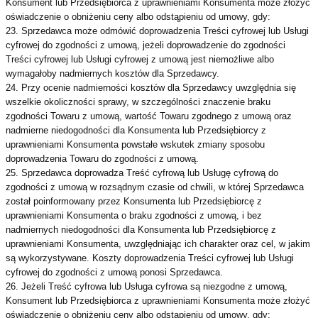
Konsument lub Przedsiębiorca z uprawnieniami Konsumenta może złożyć
oświadczenie o obniżeniu ceny albo odstąpieniu od umowy, gdy:
23. Sprzedawca może odmówić doprowadzenia Treści cyfrowej lub Usługi
cyfrowej do zgodności z umową, jeżeli doprowadzenie do zgodności
Treści cyfrowej lub Usługi cyfrowej z umową jest niemożliwe albo
wymagałoby nadmiernych kosztów dla Sprzedawcy.
24. Przy ocenie nadmierności kosztów dla Sprzedawcy uwzględnia się
wszelkie okoliczności sprawy, w szczególności znaczenie braku
zgodności Towaru z umową, wartość Towaru zgodnego z umową oraz
nadmierne niedogodności dla Konsumenta lub Przedsiębiorcy z
uprawnieniami Konsumenta powstałe wskutek zmiany sposobu
doprowadzenia Towaru do zgodności z umową.
25. Sprzedawca doprowadza Treść cyfrową lub Usługę cyfrową do
zgodności z umową w rozsądnym czasie od chwili, w której Sprzedawca
został poinformowany przez Konsumenta lub Przedsiębiorcę z
uprawnieniami Konsumenta o braku zgodności z umową, i bez
nadmiernych niedogodności dla Konsumenta lub Przedsiębiorcę z
uprawnieniami Konsumenta, uwzględniając ich charakter oraz cel, w jakim
są wykorzystywane. Koszty doprowadzenia Treści cyfrowej lub Usługi
cyfrowej do zgodności z umową ponosi Sprzedawca.
26. Jeżeli Treść cyfrowa lub Usługa cyfrowa są niezgodne z umową,
Konsument lub Przedsiębiorca z uprawnieniami Konsumenta może złożyć
oświadczenie o obniżeniu ceny albo odstąpieniu od umowy, gdy: