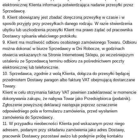
elektronicznej Klienta informacja potwierdzająca nadanie przesyłki przez
Sprzedawcę.
8. Klient obowiązany jest zbadać doręczoną przesyłkę w czasie i w
sposób przyjęty przy przesyłkach danego rodzaju. W razie stwierdzenia
ubytku lub uszkodzenia przesyłki Klient ma prawo żądać od pracownika
Dostawcy spisania właściwego protokołu.
9. Klient ma możliwość odbioru osobistego zamówionego Towaru. Odbioru
można dokonać w biurze Sprzedawcy w Dni Robocze, w godzinach
otwarcia wskazanych na Stronie Internetowej Sklepu, po wcześniejszym
ustaleniu ze Sprzedawcą terminu odbioru za pośrednictwem poczty
elektronicznej lub telefonicznie.
10. Sprzedawca, zgodnie z wolą Klienta, dołącza do przesyłki będącej
przedmiotem Dostawy paragon albo fakturę VAT obejmującą dostarczane
Towary.
Klient w celu otrzymania faktury VAT powinien zadeklarować w momencie
dokonywania zakupu, że nabywa Towar jako Przedsiębiorca (podatnik).
Zgłoszenie powyższej deklaracji następuje poprzez oznaczenie
odpowiedniego pola w formularzu zamówienia, przed wysłaniem
zamówienia do Sprzedawcy.
11. W przypadku nieobecności Klienta pod wskazanym przez niego
adresem, podanym przy składaniu zamówienia jako adres Dostawy,
pracownik Dostawcy pozostawi awizo lub podejmie próbę kontaktu