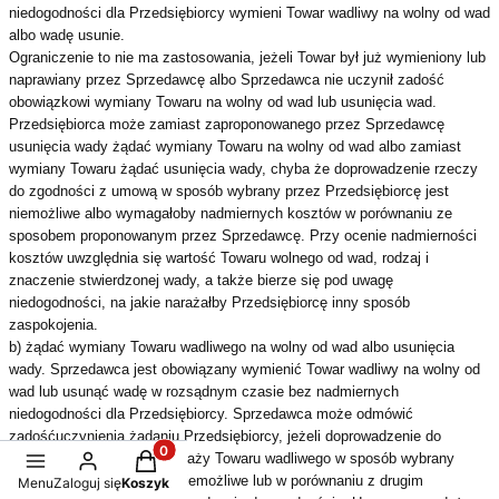
niedogodności dla Przedsiębiorcy wymieni Towar wadliwy na wolny od wad
albo wadę usunie.
Ograniczenie to nie ma zastosowania, jeżeli Towar był już wymieniony lub
naprawiany przez Sprzedawcę albo Sprzedawca nie uczynił zadość
obowiązkowi wymiany Towaru na wolny od wad lub usunięcia wad.
Przedsiębiorca może zamiast zaproponowanego przez Sprzedawcę
usunięcia wady żądać wymiany Towaru na wolny od wad albo zamiast
wymiany Towaru żądać usunięcia wady, chyba że doprowadzenie rzeczy
do zgodności z umową w sposób wybrany przez Przedsiębiorcę jest
niemożliwe albo wymagałoby nadmiernych kosztów w porównaniu ze
sposobem proponowanym przez Sprzedawcę. Przy ocenie nadmierności
kosztów uwzględnia się wartość Towaru wolnego od wad, rodzaj i
znaczenie stwierdzonej wady, a także bierze się pod uwagę
niedogodności, na jakie narażałby Przedsiębiorcę inny sposób
zaspokojenia.
b) żądać wymiany Towaru wadliwego na wolny od wad albo usunięcia
wady. Sprzedawca jest obowiązany wymienić Towar wadliwy na wolny od
wad lub usunąć wadę w rozsądnym czasie bez nadmiernych
niedogodności dla Przedsiębiorcy. Sprzedawca może odmówić
zadośćuczynienia żądaniu Przedsiębiorcy, jeżeli doprowadzenie do
Produkty w koszyku: 0. Zobacz szczegóły
zgodności z Umową sprzedaży Towaru wadliwego w sposób wybrany
przez Przedsiębiorcę jest niemożliwe lub w porównaniu z drugim
Menu
Zaloguj się
Koszyk