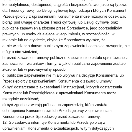
kompatybilność, dostępność, ciągłość i bezpieczeństwo, jakie są typowe
dla Treści cyfrowej lub Usługi cyfrowej tego rodzaju i których Konsument,
Przedsiębiorcy z uprawnieniami Konsumenta może rozsądnie oczekiwać,
biorąc pod uwagę charakter Treści cyfrowej lub Usługi cyfrowej oraz
publiczne zapewnienia złożone przez Sprzedawcę, jego poprzedników
prawnych lub osoby działające w jego imieniu, w szczególności w
reklamie lub na etykiecie, chyba że Sprzedawca wykaże, że:
a. nie wiedział o danym publicznym zapewnieniu i oceniając rozsądnie, nie
mógł o nim wiedzieć;
b. przed zawarciem umowy publiczne zapewnienie zostało sprostowane z
zachowaniem warunków i formy, w jakich publiczne zapewnienie zostało
złożone, lub w porównywalny sposób;
c. publiczne zapewnienie nie miało wpływu na decyzję Konsumenta lub
Przedsiębiorcy z uprawnieniami Konsumenta o zawarciu umowy.
c) być dostarczane z akcesoriami i instrukcjami, których dostarczenia
Konsument lub Przedsiębiorca z uprawnieniami Konsumenta może
rozsądnie oczekiwać;
d) być zgodne z wersją próbną lub zapowiedzią, która została
udostępniona Konsumentowi lub Przedsiębiorcy z uprawnieniami
Konsumenta przez Sprzedawcę przed zawarciem umowy.
12. Sprzedawca informuje Konsumenta lub Przedsiębiorcę z
uprawnieniami Konsumenta o aktualizacjach, w tym dotyczących