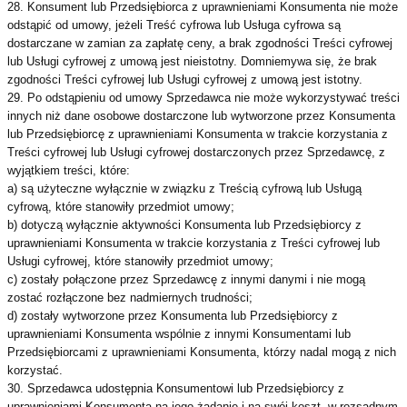
28. Konsument lub Przedsiębiorca z uprawnieniami Konsumenta nie może
odstąpić od umowy, jeżeli Treść cyfrowa lub Usługa cyfrowa są
dostarczane w zamian za zapłatę ceny, a brak zgodności Treści cyfrowej
lub Usługi cyfrowej z umową jest nieistotny. Domniemywa się, że brak
zgodności Treści cyfrowej lub Usługi cyfrowej z umową jest istotny.
29. Po odstąpieniu od umowy Sprzedawca nie może wykorzystywać treści
innych niż dane osobowe dostarczone lub wytworzone przez Konsumenta
lub Przedsiębiorcę z uprawnieniami Konsumenta w trakcie korzystania z
Treści cyfrowej lub Usługi cyfrowej dostarczonych przez Sprzedawcę, z
wyjątkiem treści, które:
a) są użyteczne wyłącznie w związku z Treścią cyfrową lub Usługą
cyfrową, które stanowiły przedmiot umowy;
b) dotyczą wyłącznie aktywności Konsumenta lub Przedsiębiorcy z
uprawnieniami Konsumenta w trakcie korzystania z Treści cyfrowej lub
Usługi cyfrowej, które stanowiły przedmiot umowy;
c) zostały połączone przez Sprzedawcę z innymi danymi i nie mogą
zostać rozłączone bez nadmiernych trudności;
d) zostały wytworzone przez Konsumenta lub Przedsiębiorcy z
uprawnieniami Konsumenta wspólnie z innymi Konsumentami lub
Przedsiębiorcami z uprawnieniami Konsumenta, którzy nadal mogą z nich
korzystać.
30. Sprzedawca udostępnia Konsumentowi lub Przedsiębiorcy z
uprawnieniami Konsumenta na jego żądanie i na swój koszt, w rozsądnym