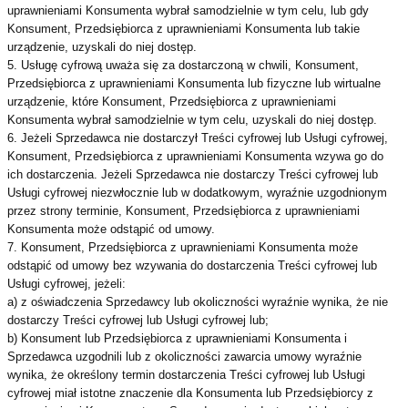
uprawnieniami Konsumenta wybrał samodzielnie w tym celu, lub gdy
Konsument, Przedsiębiorca z uprawnieniami Konsumenta lub takie
urządzenie, uzyskali do niej dostęp.
5. Usługę cyfrową uważa się za dostarczoną w chwili, Konsument,
Przedsiębiorca z uprawnieniami Konsumenta lub fizyczne lub wirtualne
urządzenie, które Konsument, Przedsiębiorca z uprawnieniami
Konsumenta wybrał samodzielnie w tym celu, uzyskali do niej dostęp.
6. Jeżeli Sprzedawca nie dostarczył Treści cyfrowej lub Usługi cyfrowej,
Konsument, Przedsiębiorca z uprawnieniami Konsumenta wzywa go do
ich dostarczenia. Jeżeli Sprzedawca nie dostarczy Treści cyfrowej lub
Usługi cyfrowej niezwłocznie lub w dodatkowym, wyraźnie uzgodnionym
przez strony terminie, Konsument, Przedsiębiorca z uprawnieniami
Konsumenta może odstąpić od umowy.
7. Konsument, Przedsiębiorca z uprawnieniami Konsumenta może
odstąpić od umowy bez wzywania do dostarczenia Treści cyfrowej lub
Usługi cyfrowej, jeżeli:
a) z oświadczenia Sprzedawcy lub okoliczności wyraźnie wynika, że nie
dostarczy Treści cyfrowej lub Usługi cyfrowej lub;
b) Konsument lub Przedsiębiorca z uprawnieniami Konsumenta i
Sprzedawca uzgodnili lub z okoliczności zawarcia umowy wyraźnie
wynika, że określony termin dostarczenia Treści cyfrowej lub Usługi
cyfrowej miał istotne znaczenie dla Konsumenta lub Przedsiębiorcy z