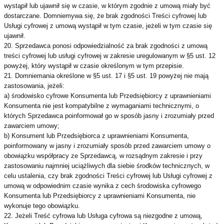
wystąpił lub ujawnił się w czasie, w którym zgodnie z umową miały być
dostarczane. Domniemywa się, że brak zgodności Treści cyfrowej lub
Usługi cyfrowej z umową wystąpił w tym czasie, jeżeli w tym czasie się
ujawnił.
20. Sprzedawca ponosi odpowiedzialność za brak zgodności z umową
treści cyfrowej lub usługi cyfrowej w zakresie uregulowanym w §5 ust. 12
powyżej, który wystąpił w czasie określonym w tym przepisie.
21. Domniemania określone w §5 ust. 17 i §5 ust. 19 powyżej nie mają
zastosowania, jeżeli:
a) środowisko cyfrowe Konsumenta lub Przedsiębiorcy z uprawnieniami
Konsumenta nie jest kompatybilne z wymaganiami technicznymi, o
których Sprzedawca poinformował go w sposób jasny i zrozumiały przed
zawarciem umowy;
b) Konsument lub Przedsiębiorca z uprawnieniami Konsumenta,
poinformowany w jasny i zrozumiały sposób przed zawarciem umowy o
obowiązku współpracy ze Sprzedawcą, w rozsądnym zakresie i przy
zastosowaniu najmniej uciążliwych dla siebie środków technicznych, w
celu ustalenia, czy brak zgodności Treści cyfrowej lub Usługi cyfrowej z
umową w odpowiednim czasie wynika z cech środowiska cyfrowego
Konsumenta lub Przedsiębiorcy z uprawnieniami Konsumenta, nie
wykonuje tego obowiązku.
22. Jeżeli Treść cyfrowa lub Usługa cyfrowa są niezgodne z umową,