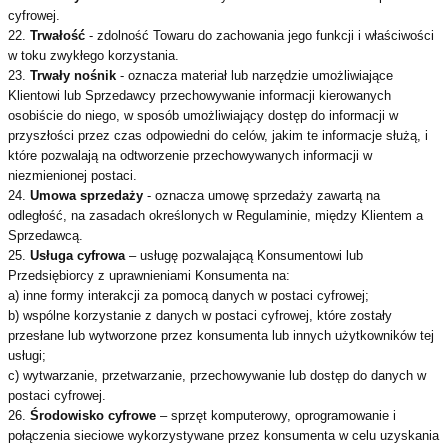
cyfrowej.
22.
Trwałość
- zdolność Towaru do zachowania jego funkcji i właściwości
w toku zwykłego korzystania.
23.
Trwały nośnik
- oznacza materiał lub narzędzie umożliwiające
Klientowi lub Sprzedawcy przechowywanie informacji kierowanych
osobiście do niego, w sposób umożliwiający dostęp do informacji w
przyszłości przez czas odpowiedni do celów, jakim te informacje służą, i
które pozwalają na odtworzenie przechowywanych informacji w
niezmienionej postaci.
24.
Umowa sprzedaży
- oznacza umowę sprzedaży zawartą na
odległość, na zasadach określonych w Regulaminie, między Klientem a
Sprzedawcą.
25.
Usługa cyfrowa
– usługę pozwalającą Konsumentowi lub
Przedsiębiorcy z uprawnieniami Konsumenta na:
a) inne formy interakcji za pomocą danych w postaci cyfrowej;
b) wspólne korzystanie z danych w postaci cyfrowej, które zostały
przesłane lub wytworzone przez konsumenta lub innych użytkowników tej
usługi;
c) wytwarzanie, przetwarzanie, przechowywanie lub dostęp do danych w
postaci cyfrowej.
26.
Środowisko cyfrowe
– sprzęt komputerowy, oprogramowanie i
połączenia sieciowe wykorzystywane przez konsumenta w celu uzyskania