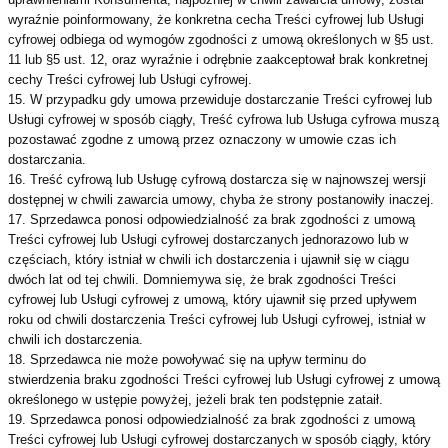
wyraźnie poinformowany, że konkretna cecha Treści cyfrowej lub Usługi
cyfrowej odbiega od wymogów zgodności z umową określonych w §5 ust.
11 lub §5 ust. 12, oraz wyraźnie i odrębnie zaakceptował brak konkretnej
cechy Treści cyfrowej lub Usługi cyfrowej.
15. W przypadku gdy umowa przewiduje dostarczanie Treści cyfrowej lub
Usługi cyfrowej w sposób ciągły, Treść cyfrowa lub Usługa cyfrowa muszą
pozostawać zgodne z umową przez oznaczony w umowie czas ich
dostarczania.
16. Treść cyfrową lub Usługę cyfrową dostarcza się w najnowszej wersji
dostępnej w chwili zawarcia umowy, chyba że strony postanowiły inaczej.
17. Sprzedawca ponosi odpowiedzialność za brak zgodności z umową
Treści cyfrowej lub Usługi cyfrowej dostarczanych jednorazowo lub w
częściach, który istniał w chwili ich dostarczenia i ujawnił się w ciągu
dwóch lat od tej chwili. Domniemywa się, że brak zgodności Treści
cyfrowej lub Usługi cyfrowej z umową, który ujawnił się przed upływem
roku od chwili dostarczenia Treści cyfrowej lub Usługi cyfrowej, istniał w
chwili ich dostarczenia.
18. Sprzedawca nie może powoływać się na upływ terminu do
stwierdzenia braku zgodności Treści cyfrowej lub Usługi cyfrowej z umową
określonego w ustępie powyżej, jeżeli brak ten podstępnie zataił.
19. Sprzedawca ponosi odpowiedzialność za brak zgodności z umową
Treści cyfrowej lub Usługi cyfrowej dostarczanych w sposób ciągły, który