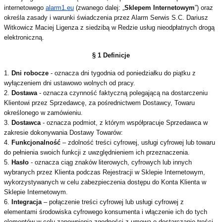
internetowego
alarm1.eu
(zwanego dalej: „
Sklepem Internetowym
”) oraz
określa zasady i warunki świadczenia przez Alarm Serwis S.C. Dariusz
Witkowicz Maciej Ligenza z siedzibą w Redzie usług nieodpłatnych drogą
elektroniczną.
§ 1 Definicje
1.
Dni robocze
- oznacza dni tygodnia od poniedziałku do piątku z
wyłączeniem dni ustawowo wolnych od pracy.
2.
Dostawa
- oznacza czynność faktyczną polegającą na dostarczeniu
Klientowi przez Sprzedawcę, za pośrednictwem Dostawcy, Towaru
określonego w zamówieniu.
3.
Dostawca
- oznacza podmiot, z którym współpracuje Sprzedawca w
zakresie dokonywania Dostawy Towarów:
4.
Funkcjonalność
– zdolność treści cyfrowej, usługi cyfrowej lub towaru
do pełnienia swoich funkcji z uwzględnieniem ich przeznaczenia.
5.
Hasło
- oznacza ciąg znaków literowych, cyfrowych lub innych
wybranych przez Klienta podczas Rejestracji w Sklepie Internetowym,
wykorzystywanych w celu zabezpieczenia dostępu do Konta Klienta w
Sklepie Internetowym.
6.
Integracja
– połączenie treści cyfrowej lub usługi cyfrowej z
elementami środowiska cyfrowego konsumenta i włączenie ich do tych
elementów w celu zapewnienia zgodności z umową o dostarczanie treści