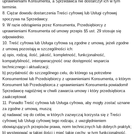
uprawnieniami Konsumenta, a Sprzedawca nie dostarczył ich w tym
terminie.
8. Ciężar dowodu dostarczenia Treści cyfrowej lub Usługi cyfrowej
spoczywa na Sprzedawcy.
9. W razie odstąpienia przez Konsumenta, Przedsiębiorcy z
uprawnieniami Konsumenta od umowy przepis §5 ust. 29 stosuje się
odpowiednio.
10. Treść cyfrowa lub Usługa cyfrowa są zgodne z umową, jeżeli zgodne
z umową pozostają w szczególności ich:
a) opis, rodzaj, ilość, jakość, kompletność, funkcjonalność,
kompatybilność, interoperacyjność oraz dostępność wsparcia
technicznego i aktualizacji;
b) przydatność do szczególnego celu, do którego są potrzebne
Konsumentowi lub Przedsiębiorcy z uprawnieniami Konsumenta, o którym
Konsument lub Przedsiębiorca z uprawnieniami Konsumenta powiadomił
Sprzedawcę najpóźniej w chwili zawarcia umowy i który przedsiębiorca
zaakceptował.
11. Ponadto Treść cyfrowa lub Usługa cyfrowa, aby mogły zostać uznane
za zgodne z umową, muszą:
a) nadawać się do celów, w których zazwyczaj korzysta się z Treści
cyfrowej lub Usługi cyfrowej tego rodzaju, z uwzględnieniem
obowiązujących przepisów prawa, norm technicznych lub dobrych praktyk;
b) występować w takiej ilości i mieć takie cechy, w tym funkcjonalność,