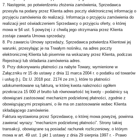
7. Następnie, po potwierdzeniu złożenia zamówienia, Sprzedawca
przesyła na podany przez Klienta adres poczty elektronicznej informację o
przyjęciu zamówienia do realizacji. Informacja o przyjęciu zamówienia do
realizacji jest oświadczeniem Sprzedawcy o przyjęciu oferty, o której
mowa w §4 ust. 5 powyżej i z chwilą jego otrzymania przez Klienta
zostaje zawarta Umowa sprzedaży.
8. Po zawarciu Umowy sprzedaży, Sprzedawca potwierdza Klientowi jej
warunki, przesyłając je na Trwałym nośniku, na adres poczty
elektronicznej Klienta lub pisemnie na wskazany przez Klienta, podczas
Rejestracji lub składania zamówienia adres.
9. Przy dokonywaniu płatności za nabyte Towary, wymienione w
Załączniku nr 15 do ustawy z dnia 11 marca 2004 r. o podatku od towarów
i usług (t.j. Dz.U. 2018 poz. 2174 ze zm.), które to płatności
udokumentowane są fakturą, w której kwota należności ogółem
przekracza 15 000 zł brutto lub równowartość tej kwoty - podatnicy są
obowiązani zastosować mechanizm podzielonej płatności, zgodnie z
obowiązującymi przepisami, o ile ma on zastosowanie wobec Klienta
składającego zamówienie.
Faktura wystawiona przez Sprzedawcę, o której mowa powyżej, powinna
zawierać wyrazy: “mechanizm podzielonej płatności”. Strony takiej
transakcji, obowiązane są posiadać rachunek rozliczeniowy, o którym
mowa w art. 49 ust. 1 pkt 1 ustawy z dnia 29 sierpnia 1997 r. - Prawo