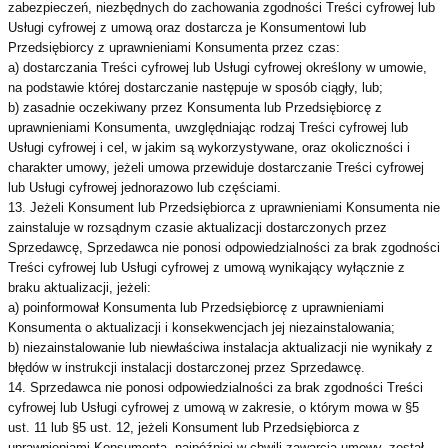
zabezpieczeń, niezbędnych do zachowania zgodności Treści cyfrowej lub
Usługi cyfrowej z umową oraz dostarcza je Konsumentowi lub
Przedsiębiorcy z uprawnieniami Konsumenta przez czas:
a) dostarczania Treści cyfrowej lub Usługi cyfrowej określony w umowie,
na podstawie której dostarczanie następuje w sposób ciągły, lub;
b) zasadnie oczekiwany przez Konsumenta lub Przedsiębiorcę z
uprawnieniami Konsumenta, uwzględniając rodzaj Treści cyfrowej lub
Usługi cyfrowej i cel, w jakim są wykorzystywane, oraz okoliczności i
charakter umowy, jeżeli umowa przewiduje dostarczanie Treści cyfrowej
lub Usługi cyfrowej jednorazowo lub częściami.
13. Jeżeli Konsument lub Przedsiębiorca z uprawnieniami Konsumenta nie
zainstaluje w rozsądnym czasie aktualizacji dostarczonych przez
Sprzedawcę, Sprzedawca nie ponosi odpowiedzialności za brak zgodności
Treści cyfrowej lub Usługi cyfrowej z umową wynikający wyłącznie z
braku aktualizacji, jeżeli:
a) poinformował Konsumenta lub Przedsiębiorcę z uprawnieniami
Konsumenta o aktualizacji i konsekwencjach jej niezainstalowania;
b) niezainstalowanie lub niewłaściwa instalacja aktualizacji nie wynikały z
błędów w instrukcji instalacji dostarczonej przez Sprzedawcę.
14. Sprzedawca nie ponosi odpowiedzialności za brak zgodności Treści
cyfrowej lub Usługi cyfrowej z umową w zakresie, o którym mowa w §5
ust. 11 lub §5 ust. 12, jeżeli Konsument lub Przedsiębiorca z
uprawnieniami Konsumenta, najpóźniej w chwili zawarcia umowy, został