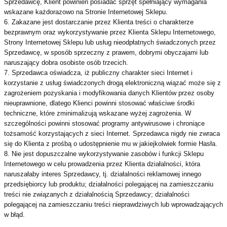
Sprzedawcę, Klient powinien posiadać sprzęt spełniający wymagania
wskazane każdorazowo na Stronie Internetowej Sklepu.
6. Zakazane jest dostarczanie przez Klienta treści o charakterze
bezprawnym oraz wykorzystywanie przez Klienta Sklepu Internetowego,
Strony Internetowej Sklepu lub usług nieodpłatnych świadczonych przez
Sprzedawcę, w sposób sprzeczny z prawem, dobrymi obyczajami lub
naruszający dobra osobiste osób trzecich.
7. Sprzedawca oświadcza, iż publiczny charakter sieci Internet i
korzystanie z usług świadczonych drogą elektroniczną wiązać może się z
zagrożeniem pozyskania i modyfikowania danych Klientów przez osoby
nieuprawnione, dlatego Klienci powinni stosować właściwe środki
techniczne, które zminimalizują wskazane wyżej zagrożenia. W
szczególności powinni stosować programy antywirusowe i chroniące
tożsamość korzystających z sieci Internet. Sprzedawca nigdy nie zwraca
się do Klienta z prośbą o udostępnienie mu w jakiejkolwiek formie Hasła.
8. Nie jest dopuszczalne wykorzystywanie zasobów i funkcji Sklepu
Internetowego w celu prowadzenia przez Klienta działalności, która
naruszałaby interes Sprzedawcy, tj. działalności reklamowej innego
przedsiębiorcy lub produktu; działalności polegającej na zamieszczaniu
treści nie związanych z działalnością Sprzedawcy; działalności
polegającej na zamieszczaniu treści nieprawdziwych lub wprowadzających
w błąd.