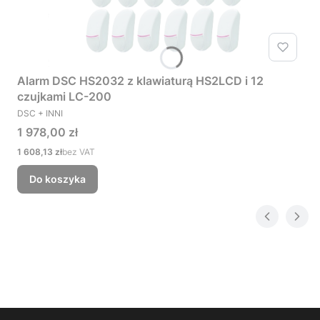
Alarm DSC HS2032 z klawiaturą HS2LCD i 12
czujkami LC-200
PRODUCENT
DSC + INNI
Cena
1 978,00 zł
Cena
1 608,13 zł
bez VAT
Do koszyka