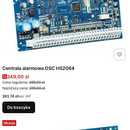
Centrala alarmowa DSC HS2064
Cena promocyjna
349,00 zł
Cena regularna:
399,00 zł
Najniższa cena:
399,00 zł
Cena
283,74 zł
bez VAT
Do koszyka
Okazja