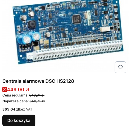
Centrala alarmowa DSC HS2128
Cena promocyjna
449,00 zł
Cena regularna:
540,71 zł
Najniższa cena:
540,71 zł
Cena
365,04 zł
bez VAT
Do koszyka