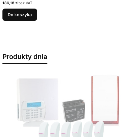
Cena
186,18 zł
bez VAT
Do koszyka
Produkty dnia