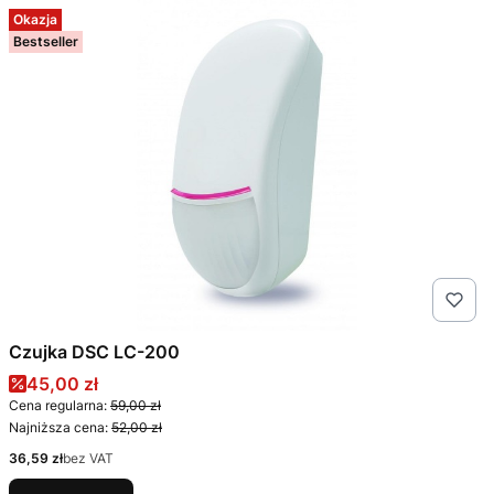
Okazja
Bestseller
Czujka DSC LC-200
Cena promocyjna
45,00 zł
Cena regularna:
59,00 zł
Najniższa cena:
52,00 zł
Cena
36,59 zł
bez VAT