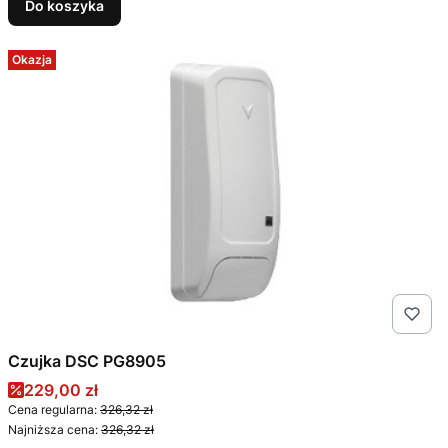
Do koszyka
Okazja
Czujka DSC PG8905
Cena promocyjna
229,00 zł
Cena regularna:
326,32 zł
Najniższa cena:
326,32 zł