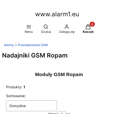
www.alarm1.eu
Produkty w kosz
Otwórz wyszukiwarkę
Menu
Szukaj
Zaloguj się
Koszyk
Alarmy
Powiadamianie GSM
Nadajniki GSM Ropam
Moduły GSM Ropam
Produkty:
1
Lista produktów
Sortowanie:
Domyślne
Strona
z 1