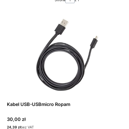
Kabel USB-USBmicro Ropam
Cena
30,00 zł
Cena
24,39 zł
bez VAT