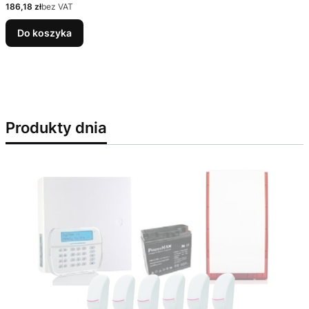
Cena
186,18 zł
bez VAT
Do koszyka
Produkty dnia