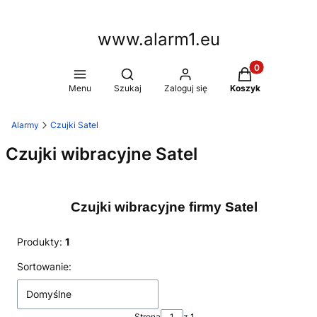
www.alarm1.eu
Produkty w kosz
Otwórz wyszukiwarkę
Menu
Szukaj
Zaloguj się
Koszyk
Alarmy
Czujki Satel
Czujki wibracyjne Satel
Czujki wibracyjne firmy Satel
Produkty:
1
Lista produktów
Sortowanie:
Domyślne
Strona
z 1