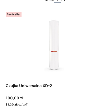
Bestseller
Czujka Uniwersalna XD-2
Cena
100,00 zł
Cena
81,30 zł
bez VAT