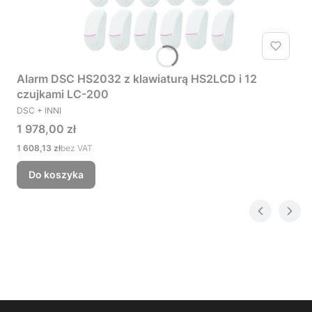
Alarm DSC HS2032 z klawiaturą HS2LCD i 12
czujkami LC-200
PRODUCENT
DSC + INNI
Cena
1 978,00 zł
Cena
1 608,13 zł
bez VAT
Do koszyka