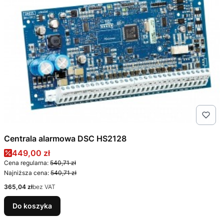
Centrala alarmowa DSC HS2128
Cena promocyjna
449,00 zł
Cena regularna:
540,71 zł
Najniższa cena:
540,71 zł
Cena
365,04 zł
bez VAT
Do koszyka