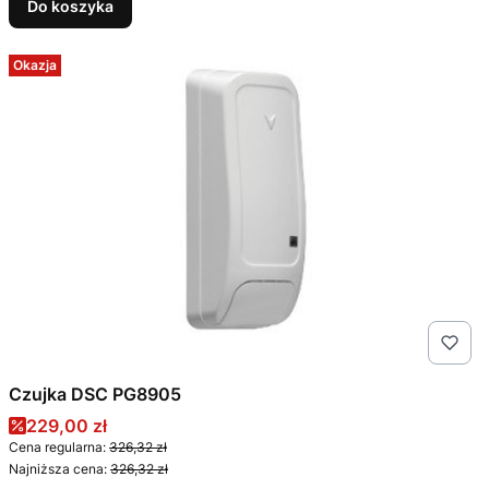
Do koszyka
Okazja
Czujka DSC PG8905
Cena promocyjna
229,00 zł
Cena regularna:
326,32 zł
Najniższa cena:
326,32 zł