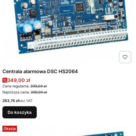
Centrala alarmowa DSC HS2064
Cena promocyjna
349,00 zł
Cena regularna:
399,00 zł
Najniższa cena:
399,00 zł
Cena
283,74 zł
bez VAT
Do koszyka
Okazja