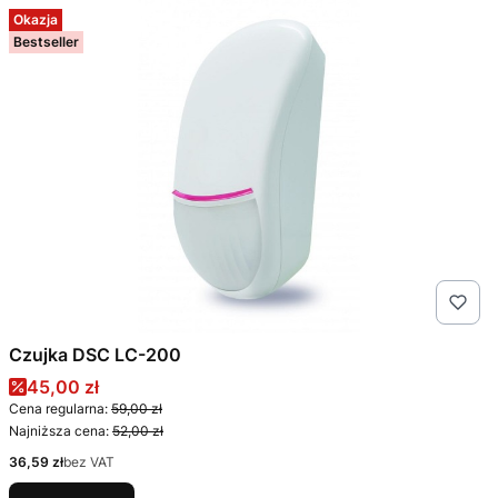
Okazja
Bestseller
Czujka DSC LC-200
Cena promocyjna
45,00 zł
Cena regularna:
59,00 zł
Najniższa cena:
52,00 zł
Cena
36,59 zł
bez VAT