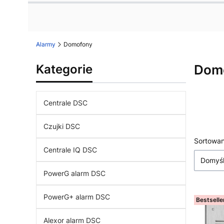
Naciśnij Enter lub spację, aby otworzyć stronę.
Naciśnij Enter lub spację, aby otworzyć stronę.
Naciśnij Enter lub spację, aby otworzyć stronę.
Alarmy
Domofony
Dom
Kategorie
Centrale DSC
Czujki DSC
List
Sortowan
Centrale IQ DSC
Domyś
PowerG alarm DSC
PowerG+ alarm DSC
Bestselle
Alexor alarm DSC