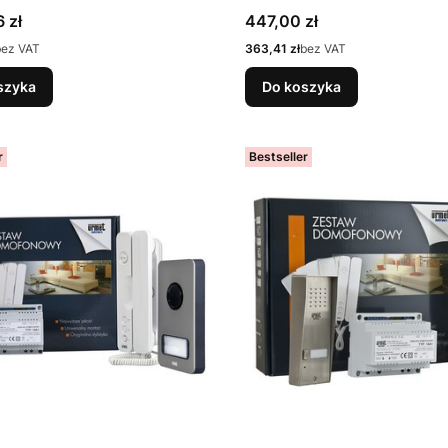
Cena
 zł
447,00 zł
Cena
bez VAT
363,41 zł
bez VAT
szyka
Do koszyka
r
Bestseller