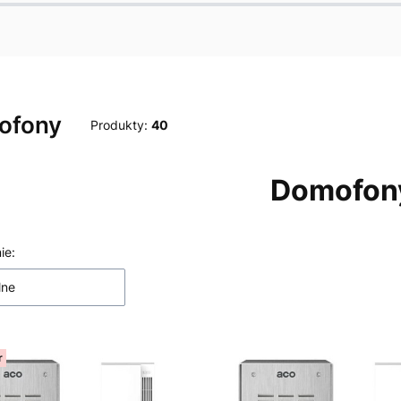
ofony
Produkty:
40
Domofon
a produktów
ie:
lne
r