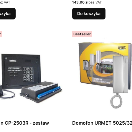
Cena
ez VAT
143,90 zł
bez VAT
szyka
Do koszyka
r
Bestseller
n CP-2503R - zestaw
Domofon URMET 5025/3