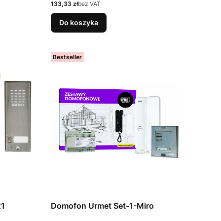
Cena
133,33 zł
bez VAT
Do koszyka
Bestseller
21
Domofon Urmet Set-1-Miro