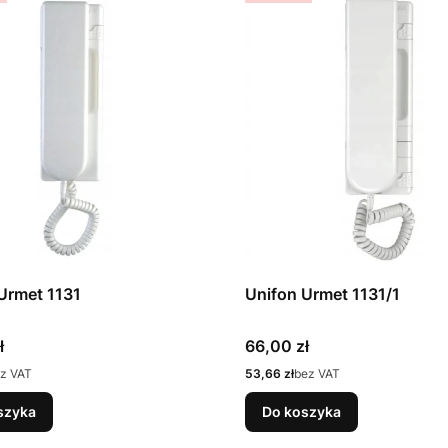
Urmet 1131
Unifon Urmet 1131/1
Cena
ł
66,00 zł
Cena
z VAT
53,66 zł
bez VAT
szyka
Do koszyka