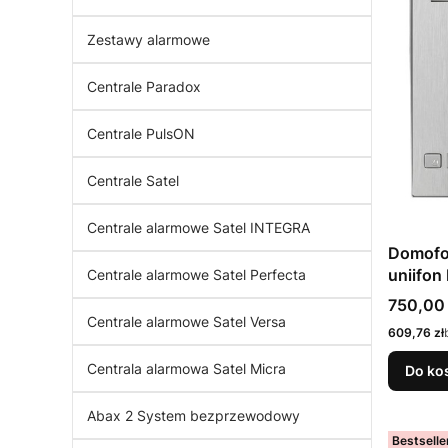
Zestawy alarmowe
Centrale Paradox
Centrale PulsON
Centrale Satel
Centrale alarmowe Satel INTEGRA
Domofo
uniifon
Centrale alarmowe Satel Perfecta
breloki
Cena
750,00 
Centrale alarmowe Satel Versa
Cena
609,76 zł
Centrala alarmowa Satel Micra
Do ko
Abax 2 System bezprzewodowy
Bestselle