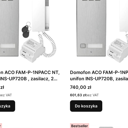
n ACO FAM-P-1NPACC NT,
Domofon ACO FAM-P-1N
 INS-UP720B , zasilacz, 2
unifon INS-UP720B, zasil
Cena
zł
740,00 zł
Cena
bez VAT
601,63 zł
bez VAT
szyka
Do koszyka
r
Bestseller