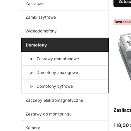
Zobac
Zasilacze
Zamki szyfrowe
Bestselle
Wideodomofony
Domofony
Zestawy domofonowe
Domofony analogowe
Domofony cyfrowe
Zaczepy elektromagnetyczne
Zasila
Zestawy do monitoringu
Cena
118,00 
Kamery