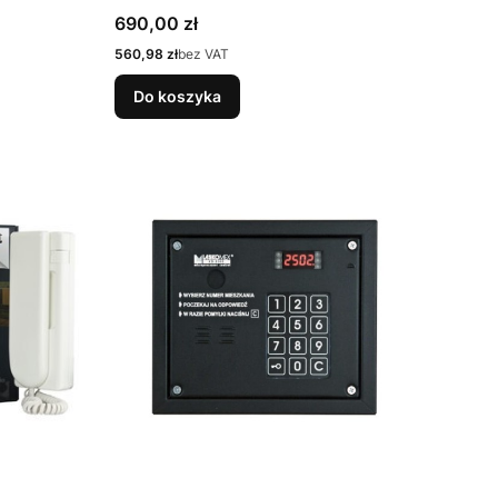
Cena
690,00 zł
Cena
560,98 zł
bez VAT
Do koszyka