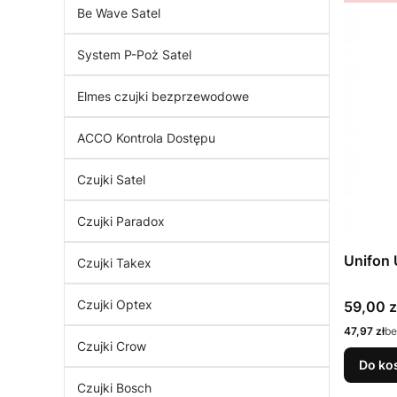
Be Wave Satel
System P-Poż Satel
Elmes czujki bezprzewodowe
ACCO Kontrola Dostępu
Czujki Satel
Czujki Paradox
Unifon 
Czujki Takex
Czujki Optex
Cena
59,00 z
Cena
47,97 zł
be
Czujki Crow
Do ko
Czujki Bosch