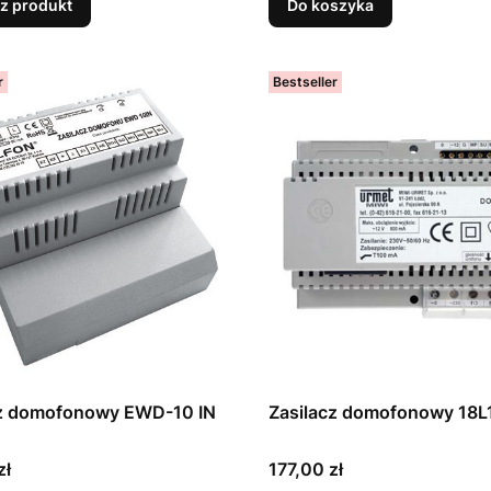
z produkt
Do koszyka
r
Bestseller
cz domofonowy EWD-10 IN
Zasilacz domofonowy 18L
Cena
zł
177,00 zł