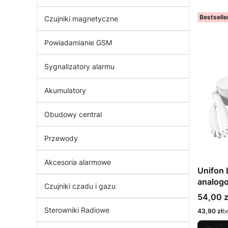
Bestselle
Czujniki magnetyczne
Powiadamianie GSM
Sygnalizatory alarmu
Akumulatory
Obudowy central
Przewody
Akcesoria alarmowe
Unifon
analog
Czujniki czadu i gazu
Cena
54,00 z
Sterowniki Radiowe
Cena
43,90 zł
b