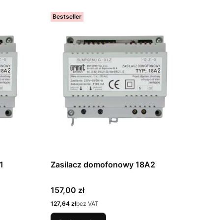
Bestseller
1
Zasilacz domofonowy 18A2
Cena
157,00 zł
Cena
127,64 zł
bez VAT