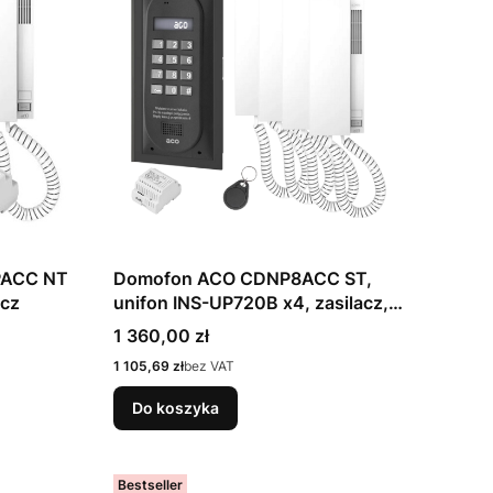
PACC NT
Domofon ACO CDNP8ACC ST,
acz
unifon INS-UP720B x4, zasilacz,
breloki x4
Cena
1 360,00 zł
Cena
1 105,69 zł
bez VAT
Do koszyka
Bestseller