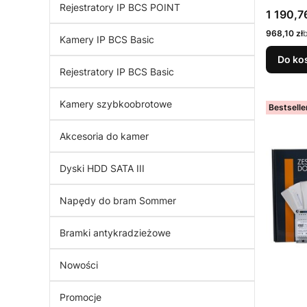
Rejestratory IP BCS POINT
Cena
1 190,76
Cena
968,10 zł
Kamery IP BCS Basic
Do ko
Rejestratory IP BCS Basic
Kamery szybkoobrotowe
Bestselle
Akcesoria do kamer
Dyski HDD SATA III
Napędy do bram Sommer
Bramki antykradzieżowe
Nowości
Promocje