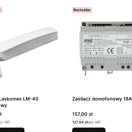
r
Bestseller
 Laskomex LM-4S
Zasilacz domofonowy 18A
owy
Cena
ł
157,00 zł
Cena
ez VAT
127,64 zł
bez VAT