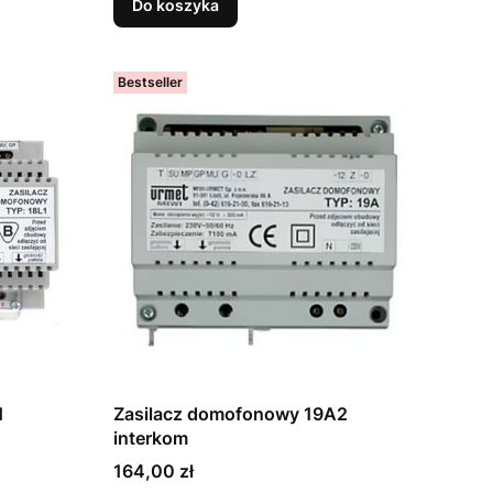
Do koszyka
Bestseller
1
Zasilacz domofonowy 19A2
interkom
Cena
164,00 zł