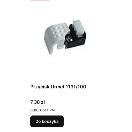
Przycisk Urmet 1131/100
Cena
7,38 zł
Cena
6,00 zł
bez VAT
Do koszyka