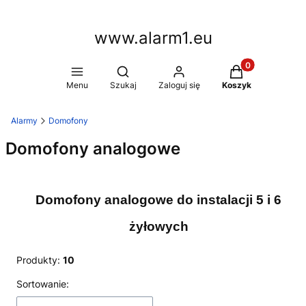
www.alarm1.eu
Produkty w kosz
Otwórz wyszukiwarkę
Menu
Szukaj
Zaloguj się
Koszyk
Alarmy
Domofony
Domofony analogowe
Domofony analogowe do instalacji 5 i 6
żyłowych
Produkty:
10
Lista produktów
Sortowanie: