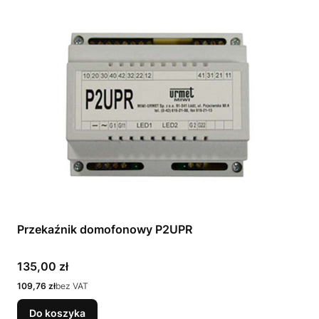
Przekaźnik domofonowy P2UPR
Cena
135,00 zł
Cena
109,76 zł
bez VAT
Do koszyka