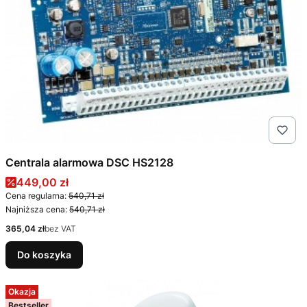
Centrala alarmowa DSC HS2128
Cena promocyjna
449,00 zł
Cena regularna:
540,71 zł
Najniższa cena:
540,71 zł
Cena
365,04 zł
bez VAT
Do koszyka
Okazja
Bestseller