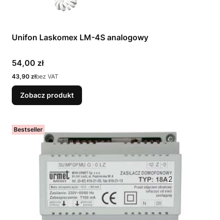
Unifon Laskomex LM-4S analogowy
Cena
54,00 zł
Cena
43,90 zł
bez VAT
Zobacz produkt
Bestseller