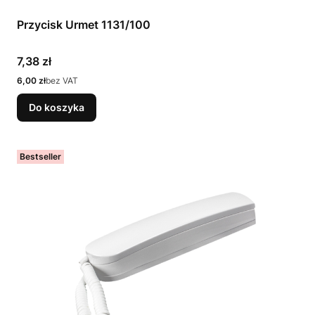
Przycisk Urmet 1131/100
Cena
7,38 zł
Cena
6,00 zł
bez VAT
Do koszyka
Bestseller