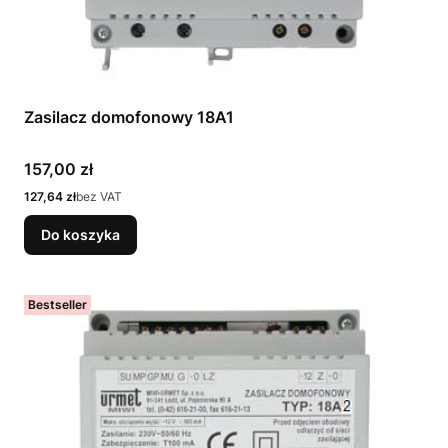
Zasilacz domofonowy 18A1
Cena
157,00 zł
Cena
127,64 zł
bez VAT
Do koszyka
Bestseller