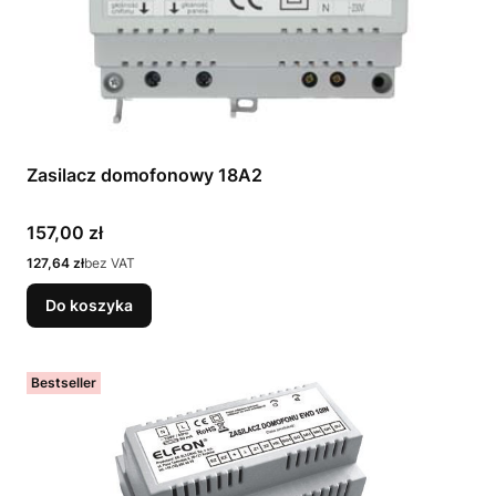
Zasilacz domofonowy 18A2
Cena
157,00 zł
Cena
127,64 zł
bez VAT
Do koszyka
Bestseller