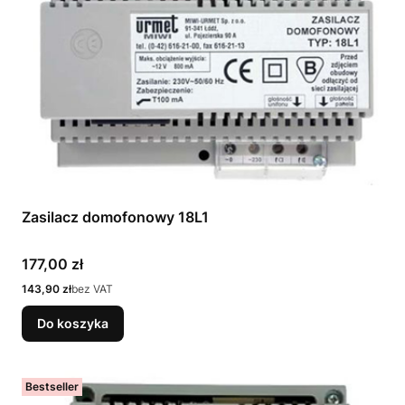
Zasilacz domofonowy 18L1
Cena
177,00 zł
Cena
143,90 zł
bez VAT
Do koszyka
Bestseller