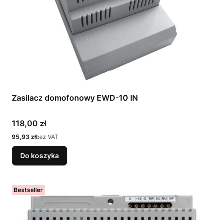
Zasilacz domofonowy EWD-10 IN
Cena
118,00 zł
Cena
95,93 zł
bez VAT
Do koszyka
Bestseller