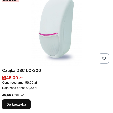
Czujka DSC LC-200
Cena promocyjna
45,00 zł
Cena regularna:
59,00 zł
Najniższa cena:
52,00 zł
Cena
36,59 zł
bez VAT
Do koszyka