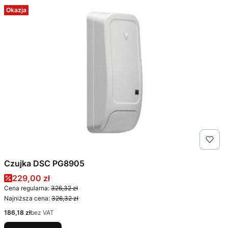
Okazja
Czujka DSC PG8905
Cena promocyjna
229,00 zł
Cena regularna:
326,32 zł
Najniższa cena:
326,32 zł
Cena
186,18 zł
bez VAT