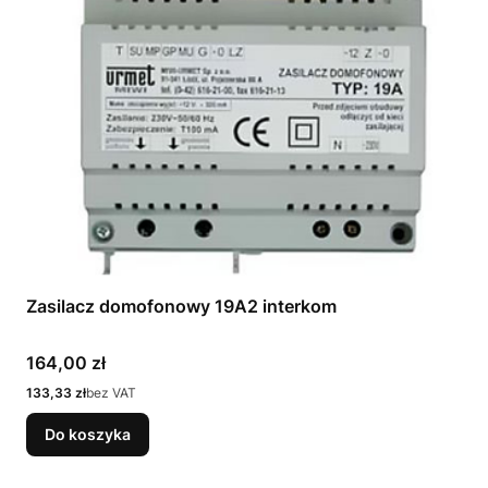
Zasilacz domofonowy 19A2 interkom
Cena
164,00 zł
Cena
133,33 zł
bez VAT
Do koszyka