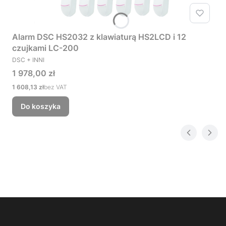
Alarm DSC HS2032 z klawiaturą HS2LCD i 12
czujkami LC-200
PRODUCENT
DSC + INNI
Cena
1 978,00 zł
Cena
1 608,13 zł
bez VAT
Do koszyka