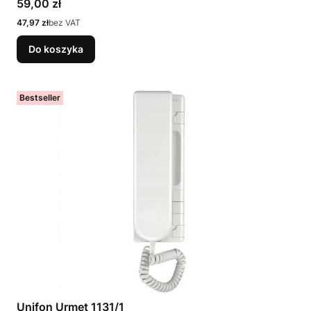
Cena
59,00 zł
Cena
47,97 zł
bez VAT
Do koszyka
Bestseller
Unifon Urmet 1131/1