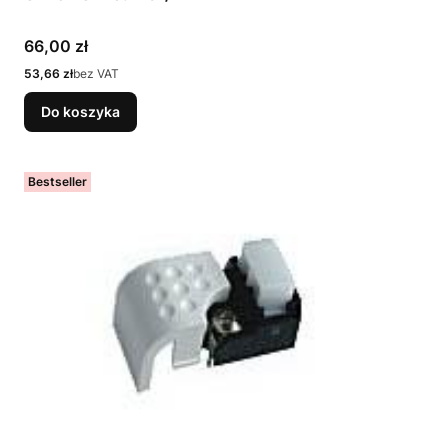
Cena
66,00 zł
Cena
53,66 zł
bez VAT
Do koszyka
Bestseller