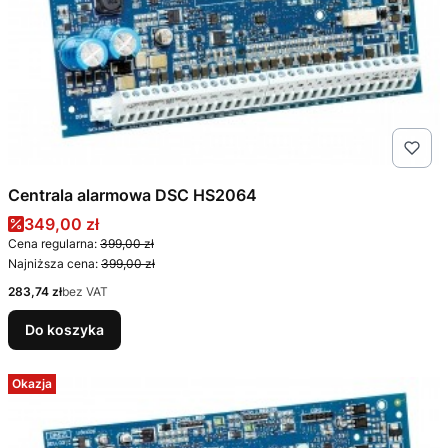
Centrala alarmowa DSC HS2064
Cena promocyjna
349,00 zł
Cena regularna:
399,00 zł
Najniższa cena:
399,00 zł
Cena
283,74 zł
bez VAT
Do koszyka
Okazja