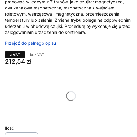
pracować w jednym z 7 trybów, jako czujka: magnetyczna,
dwukanałowa magnetyczna, magnetyczna z wejściem
roletowym, wstrząsowa i magnetyczna, przemieszczenia,
temperatury lub zalania. Zmiana trybu polega na odpowiednim
uderzaniu w obudowę czujki. Procedurę tę wykonuje się przed
zalogowaniem urządzenia do kontrolera.
Przejdź do pełnego opisu
z VAT
bez VAT
Cena
212,54 zł
Wybierz wariant produktu:
Poszczególne warianty mogą różnić się ceną
*
Kolor
Wybierz
Ilość