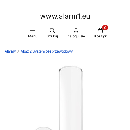
www.alarm1.eu
Produkty w kosz
Otwórz wyszukiwarkę
Menu
Szukaj
Zaloguj się
Koszyk
Alarmy
Abax 2 System bezprzewodowy