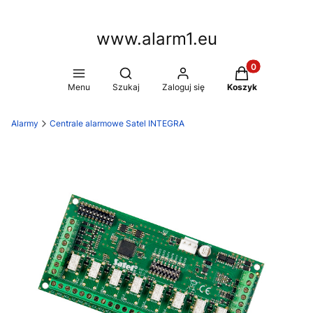
www.alarm1.eu
Produkty w kosz
Otwórz wyszukiwarkę
Menu
Szukaj
Zaloguj się
Koszyk
Alarmy
Centrale alarmowe Satel INTEGRA