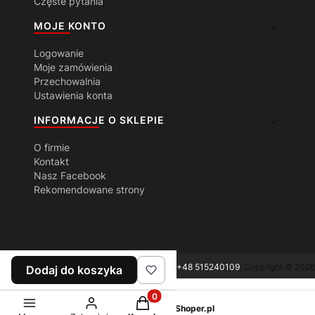
Częste pytania
MOJE KONTO
Logowanie
Moje zamówienia
Przechowalnia
Ustawienia konta
INFORMACJE O SKLEPIE
O firmie
Kontakt
Nasz Facebook
Rekomendowane strony
Alarm Serwis 84-240 Reda ul. Łąkowa 3 tel.
+48 515240109
. Copyright © 2026
Dodaj do koszyka
Produkty w koszyku: 0. Zobacz sz
Sklep internetowy
Shoper.pl