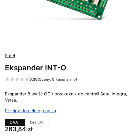
Satel
Ekspander INT-O
0.00
(Oceny: 0 Recenzje: 0)
Ekspander 8 wyjść OC / przekaźnik do centrali Satel Integra,
Versa.
Przejdź do pełnego opisu
z VAT
bez VAT
Cena
263,84 zł