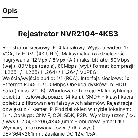
Opis
Rejestrator NVR2104-4KS3
Rejestrator sieciowy IP, 4 kanałowy. Wyjścia wideo: 1x
VGA, 1x HDMI (4K UHD). Maksymalna rozdzielczość
nagrywania: 12Mpx / 8Mpx (AI) maks. bitrate: 80Mbps
(wej.), 80Mbps (zapis), 60Mbps (wyj.) Format kompresji:
H.265+/ H.265/ H.264+/ H.264/ MJPEG.
Wejście/wyjście audio: 1/1 (RCA). Interfejs sieciowy: 1x
Ethernet RJ45 10/100Mbps Obsługa dysków: 1x HDD
Sata (maks. 20TB). Wbudowane funkcje AI: klasyfikacja
obiektu - człowiek/pojazd (4 kan.). SMD+ - klasyfikacja
obiektu z filtrowaniem fałszywych alarmów. Rejestracja
dźwięku z 4 kamer IP. Podział okien w trybie lokalnym:
1/ 4. Obsługa: ONVIF, CGI, SDK, P2P. Wymiary (szer. / dł.
/ wys.) 204,6x206,4x45,6mm - obudowa Smart 1U.
Wymiary opakowania (szer. / dł. / wys.)
96x364x261mm. Zasilanie DC 12V, 1,5A.