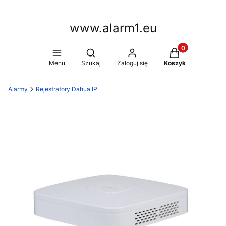
www.alarm1.eu
Produkty w kosz
Otwórz wyszukiwarkę
Menu
Szukaj
Zaloguj się
Koszyk
Alarmy
Rejestratory Dahua IP