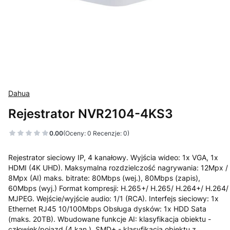
Dahua
Rejestrator NVR2104-4KS3
0.00
(Oceny: 0 Recenzje: 0)
Rejestrator sieciowy IP, 4 kanałowy. Wyjścia wideo: 1x VGA, 1x
HDMI (4K UHD). Maksymalna rozdzielczość nagrywania: 12Mpx /
8Mpx (AI) maks. bitrate: 80Mbps (wej.), 80Mbps (zapis),
60Mbps (wyj.) Format kompresji: H.265+/ H.265/ H.264+/ H.264/
MJPEG. Wejście/wyjście audio: 1/1 (RCA). Interfejs sieciowy: 1x
Ethernet RJ45 10/100Mbps Obsługa dysków: 1x HDD Sata
(maks. 20TB). Wbudowane funkcje AI: klasyfikacja obiektu -
człowiek/pojazd (4 kan.). SMD+ - klasyfikacja obiektu z