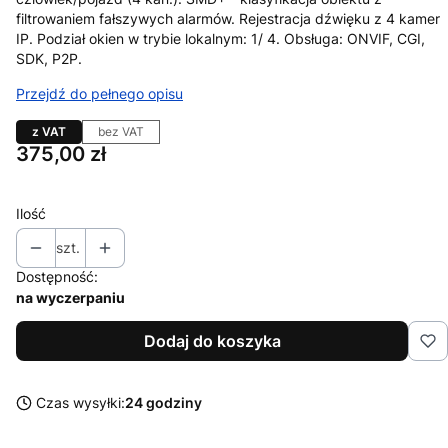
filtrowaniem fałszywych alarmów. Rejestracja dźwięku z 4 kamer
IP. Podział okien w trybie lokalnym: 1/ 4. Obsługa: ONVIF, CGI,
SDK, P2P.
Przejdź do pełnego opisu
z VAT
bez VAT
Cena
375,00 zł
Ilość
szt.
Dostępność:
na wyczerpaniu
Dodaj do koszyka
Czas wysyłki:
24 godziny